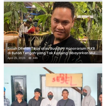
Entah Ditelan Tikus atau Buaya?? Honorarium PLKB
di Buton Tengah yang Tak Kunjung Dibayarkan Mulai
Disorot SAMURAIS
April 25, 2026
446