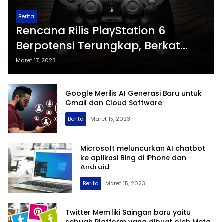
Berita
Rencana Rilis PlayStation 6
Berpotensi Terungkap, Berkat
Microsoft
Maret 17, 2023
Google Merilis AI Generasi Baru untuk
Gmail dan Cloud Software
Berita
Maret 15, 2023
Microsoft meluncurkan AI chatbot
ke aplikasi Bing di iPhone dan
Android
Berita
Maret 15, 2023
Twitter Memiliki Saingan baru yaitu
sebuah Platform yang dibuat oleh Meta