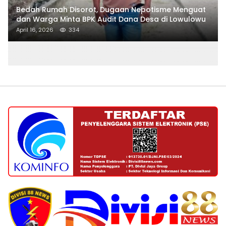
Bedah Rumah Disorot, Dugaan Nepotisme Menguat
dan Warga Minta BPK Audit Dana Desa di Lowulowu
April 16, 2026
334