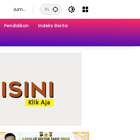
Juma
t, 7
Agust
Pendidikan
Indeks Berita
us
2026