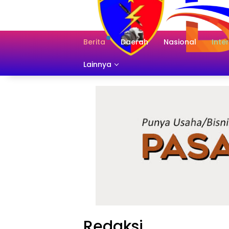
Langsung
ke
konten
Berita
Daerah
Nasional
Inte
Lainnya
Redaksi