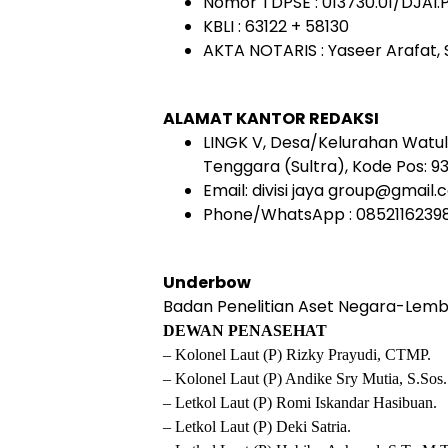
Nomor TDPSE : 013730.01/DJAI
KBLI : 63122 + 58130
AKTA NOTARIS : Yaseer Arafat, 
ALAMAT KANTOR REDAKSI
LINGK V, Desa/Kelurahan Watule
Tenggara (Sultra), Kode Pos: 9
Email: divisi jaya group@gmail
Phone/WhatsApp : 0852116239
Underbow
Badan Penelitian Aset Negara-Lemba
DEWAN PENASEHAT
– Kolonel Laut (P) Rizky Prayudi, CTMP.
– Kolonel Laut (P) Andike Sry Mutia, S.Sos.
– Letkol Laut (P) Romi Iskandar Hasibuan.
– Letkol Laut (P) Deki Satria.