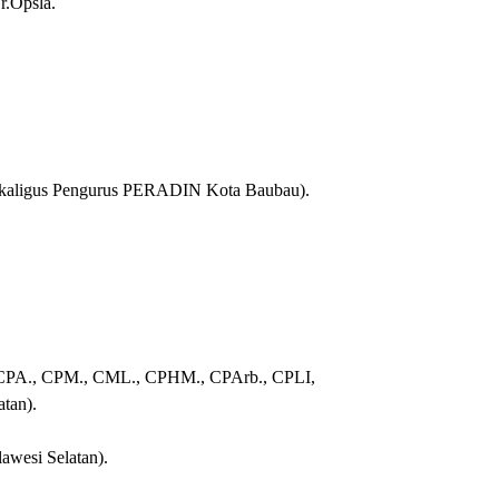
r.Opsla.
sekaligus Pengurus PERADIN Kota Baubau).
, CPA., CPM., CML., CPHM., CPArb., CPLI,
tan).
awesi Selatan).