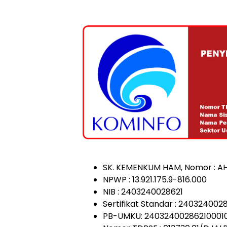
SK. KEMENKUM HAM, Nomor : AH
NPWP : 13.921.175.9-816.000
NIB : 2403240028621
Sertifikat Standar : 240324002
PB-UMKU: 24032400286210001