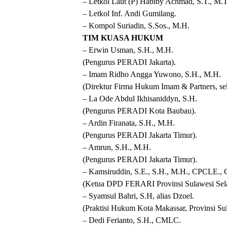
– Letkol Laut (P) Habiby Achmad, S.T., M.T
– Letkol Inf. Andi Gumilang.
– Kompol Suriadin, S.Sos., M.H.
TIM KUASA HUKUM
– Erwin Usman, S.H., M.H.
(Pengurus PERADI Jakarta).
– Imam Ridho Angga Yuwono, S.H., M.H.
(Direktur Firma Hukum Imam & Partners, 
– La Ode Abdul Ikhisaniddyn, S.H.
(Pengurus PERADI Kota Baubau).
– Ardin Firanata, S.H., M.H.
(Pengurus PERADI Jakarta Timur).
– Amrun, S.H., M.H.
(Pengurus PERADI Jakarta Timur).
– Kamsiruddin, S.E., S.H., M.H., CPCLE.
(Ketua DPD FERARI Provinsi Sulawesi Sela
– Syamsul Bahri, S.H, alias Dzoel.
(Praktisi Hukum Kota Makassar, Provinsi Sul
– Dedi Ferianto, S.H., CMLC.