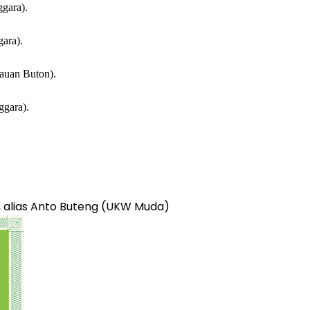
gara).
ara).
auan Buton).
gara).
.HTc, alias Anto Buteng (UKW Muda)