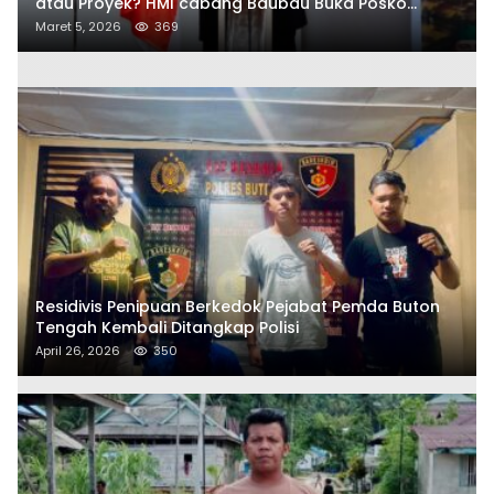
atau Proyek? HMI cabang Baubau Buka Posko
Aduan Masyarakat
Maret 5, 2026
369
Residivis Penipuan Berkedok Pejabat Pemda Buton
Tengah Kembali Ditangkap Polisi
April 26, 2026
350