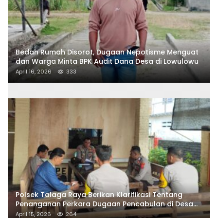
Bedah Rumah Disorot, Dugaan Nepotisme Menguat
dan Warga Minta BPK Audit Dana Desa di Lowulowu
April 16, 2026
333
Polsek Talaga Raya Berikan Klarifikasi Tentang
Penanganan Perkara Dugaan Pencabulan di Desa
Talaga Besar
April 15, 2026
264