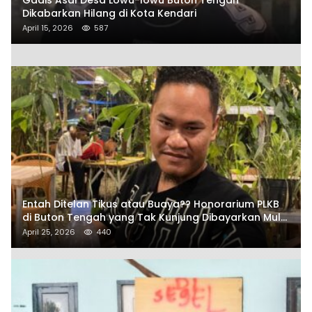
Dikabarkan Hilang di Kota Kendari
April 15, 2026
587
Entah Ditelan Tikus atau Buaya?? Honorarium PLKB
di Buton Tengah yang Tak Kunjung Dibayarkan Mulai
Disorot SAMURAIS
April 25, 2026
440