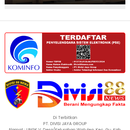
Di Terbitkan
PT. DIVISI JAYA GROUP
Alamat : LINGK V, Desa/Kelurahan Watulea, Kec. Gu, Kab.