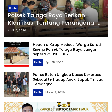
Berita
Polsek Talaga Raya Berikan
Klarifikasi Tentang Penanganan
Perkara Dugaan Pencabulan di
April 15, 2026
Desa Talaga Besar
Heboh di Grup Medsos, Warga Soroti
Kinerja Polsek Talaga Raya Jangan
Seperti POLISI TIDUR
Berita
April 15, 2026
Polres Buton Ungkap Kasus Kekerasan
Seksual terhadap Anak, Bapak Tiri Jadi
Tersangka
Berita
Maret 9, 2026