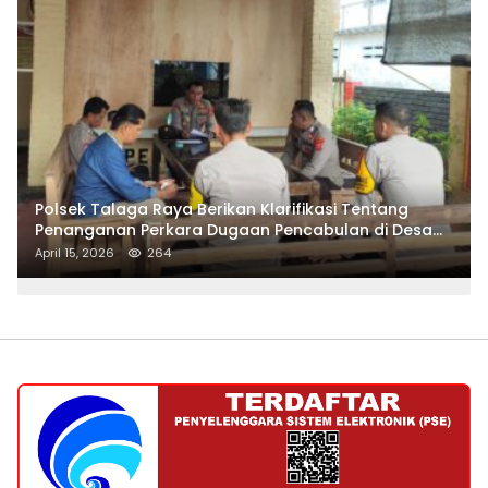
Polsek Talaga Raya Berikan Klarifikasi Tentang
Penanganan Perkara Dugaan Pencabulan di Desa
Talaga Besar
April 15, 2026
264