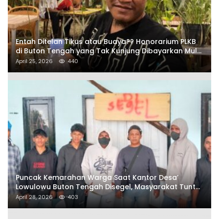
Entah Ditelan Tikus atau Buaya?? Honorarium PLKB
di Buton Tengah yang Tak Kunjung Dibayarkan Mulai
Disorot SAMURAIS
April 25, 2026
440
Puncak Kemarahan Warga Saat Kantor Desa’
Lowulowu Buton Tengah Disegel, Masyarakat Tuntut
Penetapan Tersangka
April 28, 2026
403