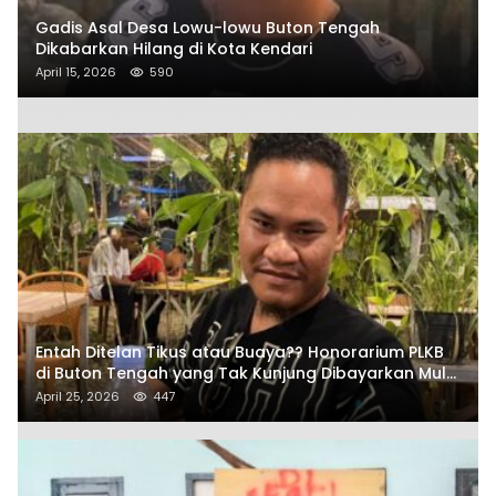
Gadis Asal Desa Lowu-lowu Buton Tengah
Dikabarkan Hilang di Kota Kendari
April 15, 2026
590
Entah Ditelan Tikus atau Buaya?? Honorarium PLKB
di Buton Tengah yang Tak Kunjung Dibayarkan Mulai
Disorot SAMURAIS
April 25, 2026
447