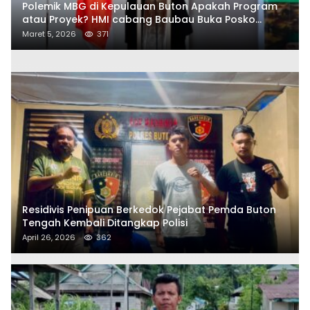
Polemik MBG di Kepulauan Buton Apakah Program
atau Proyek? HMI cabang Baubau Buka Posko
Aduan Masyarakat
Maret 5, 2026
371
Residivis Penipuan Berkedok Pejabat Pemda Buton
Tengah Kembali Ditangkap Polisi
April 26, 2026
362