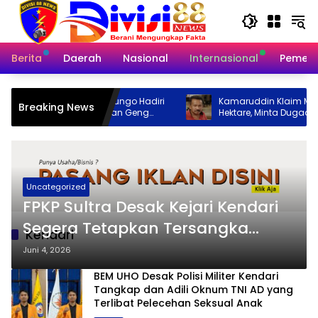
Langsung
ke
konten
Berita
Daerah
Nasional
Internasional
Pemeri
r, Polres Bungo Hadiri
Kamaruddin Klaim Miliki Lahan Empat
Breaking News
lap Liar dan Geng
Hektare, Minta Dugaan Persoalan
Pertanahan Diusut Secara Transparan
Uncategorized
FPKP Sultra Desak Kejari Kendari
Segera Tetapkan Tersangka
Kendari
Kasus Dugaan Korupsi PPG UHO
Juni 4, 2026
BEM UHO Desak Polisi Militer Kendari
Tangkap dan Adili Oknum TNI AD yang
Terlibat Pelecehan Seksual Anak