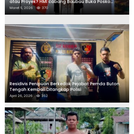
atau Proyek? HMI cabang Baubau Buka Posko
Aduan Masyarakat
Maret 5, 2026
370
Residivis Penipuan Berkedok Pejabat Pemda Buton
Tengah Kembali Ditangkap Polisi
April 26, 2026
352