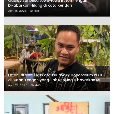
Gadis Asal Desa Lowu-lowu Buton Tengah
Dikabarkan Hilang di Kota Kendari
April 15, 2026
588
Entah Ditelan Tikus atau Buaya?? Honorarium PLKB
di Buton Tengah yang Tak Kunjung Dibayarkan Mulai
Disorot SAMURAIS
April 25, 2026
446