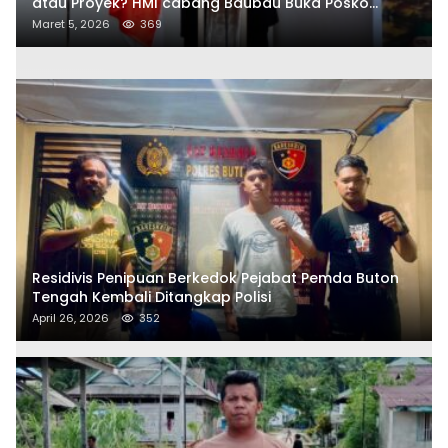
atau Proyek? HMI cabang Baubau Buka Posko
Aduan Masyarakat
Maret 5, 2026
369
Residivis Penipuan Berkedok Pejabat Pemda Buton
Tengah Kembali Ditangkap Polisi
April 26, 2026
352