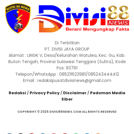
Di Terbitkan
PT. DIVISI JAYA GROUP
Alamat : LINGK V, Desa/Kelurahan Watulea, Kec. Gu, Kab.
Buton Tengah, Provinsi Sulawesi Tenggara (Sultra), Kode
Pos: 93761
Telepon/WhatsApp : 085211623981/085243444412
Email : redaksipusatdivisinews@gmail.com
Redaksi
/
Privacy Policy
/
Disclaimer
/
Pedoman Media
Siber
COPYRIGHT © 2025 DIVISI88NEWS.COM ALL RIGHTS RESERVED