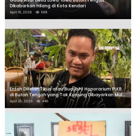
Dikabarkan Hilang di Kota Kendari
April 15, 2026
588
Entah Ditelan Tikus atau Buaya?? Honorarium PLKB
di Buton Tengah yang Tak Kunjung Dibayarkan Mulai
Disorot SAMURAIS
April 25, 2026
446