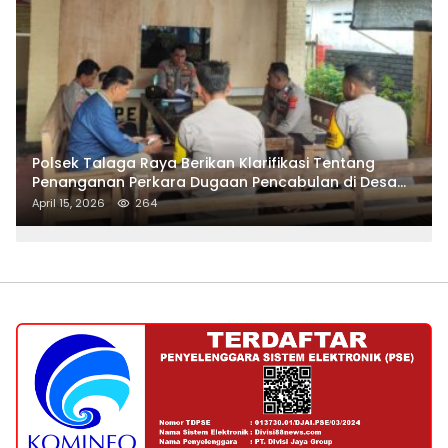
Polsek Talaga Raya Berikan Klarifikasi Tentang
Penanganan Perkara Dugaan Pencabulan di Desa
Talaga Besar
April 15, 2026
264