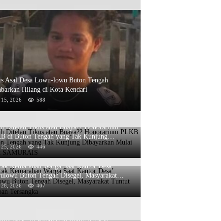
is Asal Desa Lowu-lowu Buton Tengah
barkan Hilang di Kota Kendari
 15, 2026
588
h Ditelan Tikus atau Buaya?? Honorarium
B di Buton Tengah yang Tak Kunjung
ayarkan Mulai Disorot SAMURAIS
 25, 2026
446
cak Kemarahan Warga Saat Kantor Desa’
ulowu Buton Tengah Disegel, Masyarakat
ut Penetapan Tersangka
 28, 2026
407
emik MBG di Kepulauan Buton Apakah