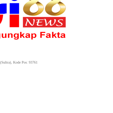
(Sultra), Kode Pos: 93761