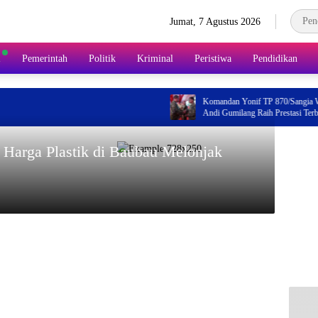
Jumat, 7 Agustus 2026
l
Pemerintah
Politik
Kriminal
Peristiwa
Pendidikan
Komandan Yonif TP 870/Sangia Wambulu L
Andi Gumilang Raih Prestasi Terbaik Renan
Tahun 2026
, Harga Plastik di Baubau Melonjak