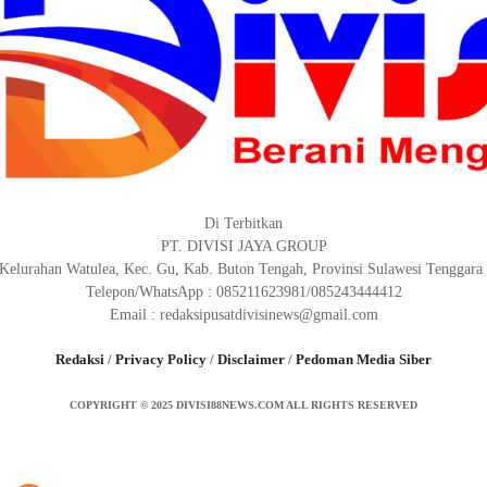
Di Terbitkan
PT. DIVISI JAYA GROUP
elurahan Watulea, Kec. Gu, Kab. Buton Tengah, Provinsi Sulawesi Tenggara 
Telepon/WhatsApp : 085211623981/085243444412
Email : redaksipusatdivisinews@gmail.com
Redaksi
/
Privacy Policy
/
Disclaimer
/
Pedoman Media Siber
COPYRIGHT © 2025 DIVISI88NEWS.COM ALL RIGHTS RESERVED