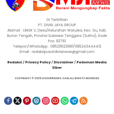
Di Terbitkan
PT. DIVISI JAYA GROUP
Alamat : LINGK V, Desa/Kelurahan Watulea, Kec. Gu, Kab.
Buton Tengah, Provinsi Sulawesi Tenggara (Sultra), Kode
Pos: 93761
Telepon/WhatsApp : 085211623981/085243444412
Email : redaksipusatdivisinews@gmail.com
Redaksi
/
Privacy Policy
/
Disclaimer
/
Pedoman Media
Siber
COPYRIGHT © 2025 DIVISI88NEWS.COM ALL RIGHTS RESERVED