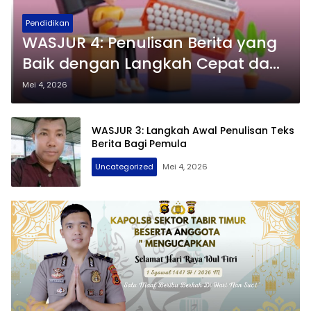
Pendidikan
WASJUR 4: Penulisan Berita yang
Baik dengan Langkah Cepat dan
Akurat
Mei 4, 2026
WASJUR 3: Langkah Awal Penulisan Teks
Berita Bagi Pemula
Uncategorized
Mei 4, 2026