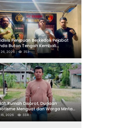
idivis Penipuan Berkedok Pejabat
mda Buton Tengah Kembali
angkap Polisi
l 26, 2026
353
ah Rumah Disorot, Dugaan
potisme Menguat dan Warga Minta
 Audit Dana Desa di Lowulowu
l 16, 2026
334