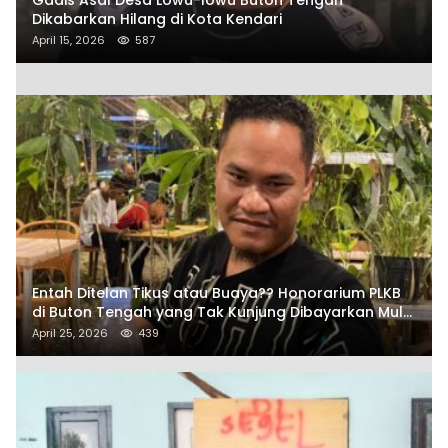
Dikabarkan Hilang di Kota Kendari
April 15, 2026
587
Entah Ditelan Tikus atau Buaya?? Honorarium PLKB
di Buton Tengah yang Tak Kunjung Dibayarkan Mulai
Disorot SAMURAIS
April 25, 2026
439