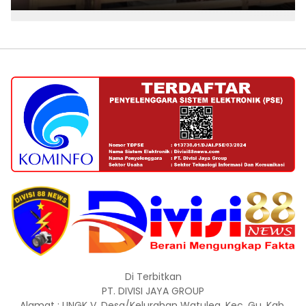
Di Terbitkan
PT. DIVISI JAYA GROUP
Alamat : LINGK V, Desa/Kelurahan Watulea, Kec. Gu, Kab.