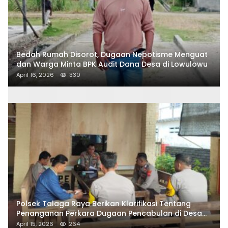
Bedah Rumah Disorot, Dugaan Nepotisme Menguat
dan Warga Minta BPK Audit Dana Desa di Lowulowu
April 16, 2026
330
Polsek Talaga Raya Berikan Klarifikasi Tentang
Penanganan Perkara Dugaan Pencabulan di Desa
Talaga Besar
April 15, 2026
264