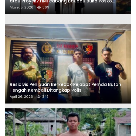
atau Proyek? HMI cabang Baubau Buka Posko
Aduan Masyarakat
Maret 5, 2026
369
Residivis Penipuan Berkedok Pejabat Pemda Buton
Tengah Kembali Ditangkap Polisi
April 26, 2026
349