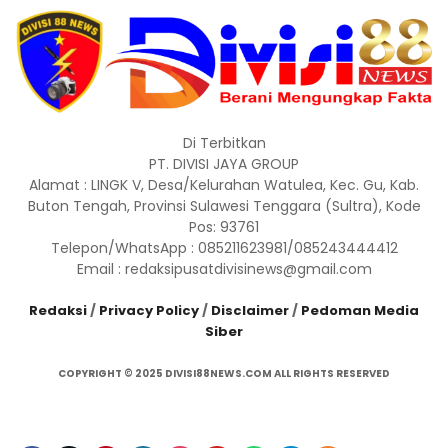
Di Terbitkan
PT. DIVISI JAYA GROUP
Alamat : LINGK V, Desa/Kelurahan Watulea, Kec. Gu, Kab.
Buton Tengah, Provinsi Sulawesi Tenggara (Sultra), Kode
Pos: 93761
Telepon/WhatsApp : 085211623981/085243444412
Email : redaksipusatdivisinews@gmail.com
Redaksi
/
Privacy Policy
/
Disclaimer
/
Pedoman Media
Siber
COPYRIGHT © 2025 DIVISI88NEWS.COM ALL RIGHTS RESERVED