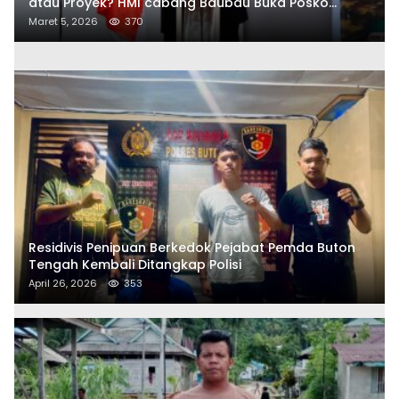
atau Proyek? HMI cabang Baubau Buka Posko
Aduan Masyarakat
Maret 5, 2026
370
Residivis Penipuan Berkedok Pejabat Pemda Buton
Tengah Kembali Ditangkap Polisi
April 26, 2026
353