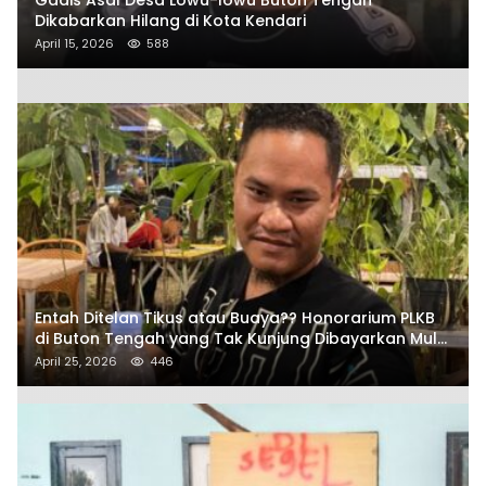
Dikabarkan Hilang di Kota Kendari
April 15, 2026
588
Entah Ditelan Tikus atau Buaya?? Honorarium PLKB
di Buton Tengah yang Tak Kunjung Dibayarkan Mulai
Disorot SAMURAIS
April 25, 2026
446