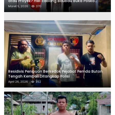
atau Proyek? HMI cabang Baubau Buka Posko
Aduan Masyarakat
Maret 5, 2026
370
Residivis Penipuan Berkedok Pejabat Pemda Buton
Tengah Kembali Ditangkap Polisi
April 26, 2026
352