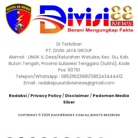
Di Terbitkan
PT. DIVISI JAYA GROUP
Alamat : LINGK V, Desa/Kelurahan Watulea, Kec. Gu, Kab.
Buton Tengah, Provinsi Sulawesi Tenggara (Sultra), Kode
Pos: 93761
Telepon/WhatsApp : 085211623981/085243444412
Email : redaksipusatdivisinews@gmail.com
Redaksi
/
Privacy Policy
/
Disclaimer
/
Pedoman Media
Siber
COPYRIGHT © 2025 DIVISI88NEWS.COM ALL RIGHTS RESERVED