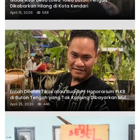
Dikabarkan Hilang di Kota Kendari
April 15, 2026
588
Entah Ditelan Tikus atau Buaya?? Honorarium PLKB
di Buton Tengah yang Tak Kunjung Dibayarkan Mulai
Disorot SAMURAIS
April 25, 2026
446