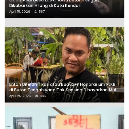
Dikabarkan Hilang di Kota Kendari
April 15, 2026
587
Entah Ditelan Tikus atau Buaya?? Honorarium PLKB
di Buton Tengah yang Tak Kunjung Dibayarkan Mulai
Disorot SAMURAIS
April 25, 2026
446