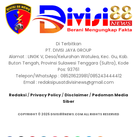
Di Terbitkan
PT. DIVISI JAYA GROUP
Alamat : LINGK V, Desa/Kelurahan Watulea, Kec. Gu, Kab.
Buton Tengah, Provinsi Sulawesi Tenggara (Sultra), Kode
Pos: 93761
Telepon/WhatsApp : 085211623981/085243444412
Email : redaksipusatdivisinews@gmail.com
Redaksi
/
Privacy Policy
/
Disclaimer
/
Pedoman Media
Siber
COPYRIGHT © 2025 DIVISI88NEWS.COM ALL RIGHTS RESERVED