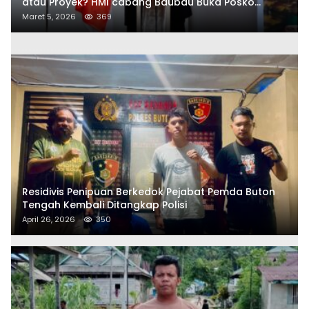
atau Proyek? HMI cabang Baubau Buka Posko
Aduan Masyarakat
Maret 5, 2026
369
Residivis Penipuan Berkedok Pejabat Pemda Buton
Tengah Kembali Ditangkap Polisi
April 26, 2026
350