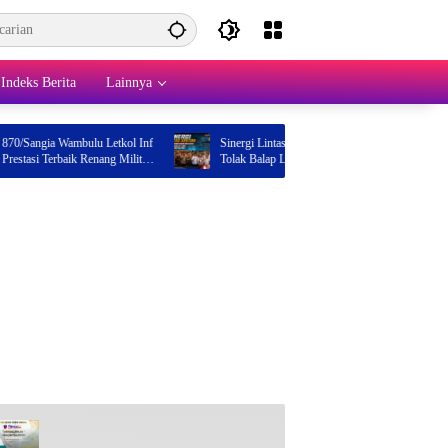
Indeks Berita
Lainnya
gia Wambulu Letkol Inf
Sinergi Lintas Sektor, Polres Bungo Hadiri Deklarasi
 Terbaik Renang Militer
Tolak Balap Liar dan Geng Motor
is Asal Desa Lowu-lowu Buton Tengah