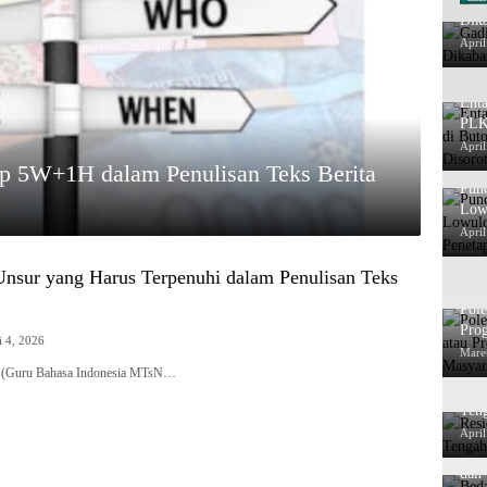
Dika
April
Enta
PLK
Dib
April
p 5W+1H dalam Penulisan Teks Berita
Pun
Low
Tunt
April
sur yang Harus Terpenuhi dalam Penulisan Teks
Pol
Pro
 4, 2026
Pos
Mare
d. (Guru Bahasa Indonesia MTsN…
Resi
Teng
April
Bed
dan