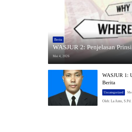
Berita
WASJUR 2: Penjelasan Prinsi
Mei 4, 2026
WASJUR 1: Un
Berita
Uncategorized
Mei
Oleh: La Anto, S.P