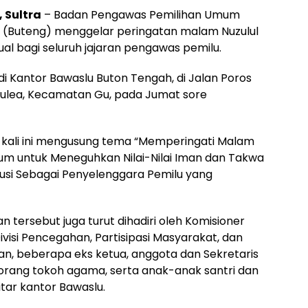
 Sultra
– Badan Pengawas Pemilihan Umum
 (Buteng) menggelar peringatan malam Nuzulul
tual bagi seluruh jajaran pengawas pemilu.
i Kantor Bawaslu Buton Tengah, di Jalan Poros
lea, Kecamatan Gu, pada Jumat sore
kali ini mengusung tema “Memperingati Malam
um untuk Meneguhkan Nilai-Nilai Iman dan Takwa
si Sebagai Penyelenggara Pemilu yang
n tersebut juga turut dihadiri oleh Komisioner
isi Pencegahan, Partisipasi Masyarakat, dan
n, beberapa eks ketua, anggota dan Sekretaris
rang tokoh agama, serta anak-anak santri dan
itar kantor Bawaslu.