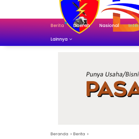
Langsung
ke
konten
Berita
Daerah
Nasional
Inte
Lainnya
Beranda
Berita