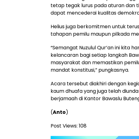
tetap tegak lurus pada aturan dan t
dapat mencederai kualitas demokra
Helius juga berkomitmen untuk teru
tahapan pemilu maupun pilkada me
“Semangat Nuzulul Qur’an ini kit
kelancaran bagi setiap langkah Baw
masyarakat dan memastikan pemilu be
mandat konstitusi,” pungkasnya.
Acara tersebut diakhiri dengan ke
kaum dhuafa yang juga telah diundan
berjamaah di Kantor Bawaslu Buteng
(
Anto
)
Post Views:
108