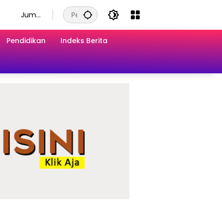
Juma
t, 7
Agust
Pendidikan
Indeks Berita
us
2026