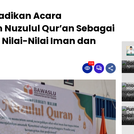
adikan Acara
 Nuzulul Qur’an Sebagai
ilai-Nilai Iman dan
Gad
Ten
108
Ken
Apri
Ent
Hon
Tak
Apri
SA
Pu
Des
Mas
Apri
Te