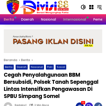
Langsung
ke
konten
Berita
Daerah
Nasional
Internasional
Pemeri
Beranda
Berita
Berita
Daerah
Nasional
Polri
Sosial
Cegah Penyalahgunaan BBM
Bersubsidi, Polsek Tanah Sepenggal
Lintas Intensifkan Pengawasan Di
SPBU Simpang Somel
32
Redaksi1
2 Min Baca