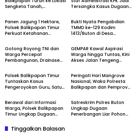
Balikpapan Turun ke Lokasi
Staf Administrasi KPK Jadi
Sengketa Tanah,
Tersangka Kasus Dugaan
Berita
Berita
Pemeriksaan Setempat
Pengurusan Perkara
Perkuat Pencarian Fakta
Panen Jagung 1 Hektare,
Bukti Nyata Pengabdian
Hukum
Polsek Balikpapan Timur
TMMD ke-129 Kodim
Perkuat Ketahanan
1413/Buton di Desa
Berita
Berita
Pangan Nasional melalui
Ambuau Togo, MCK
Program Asta Cita
Sederhana Ubah
Gotong Royong TNI dan
GEMPAR Kawal Aspirasi
Kesehatan Satu Kampung
Warga Percepat
Warga hingga Tuntas, Kini
Pembangunan, Drainase
Akses Jalan Tengeng
Berita
Berita
TMMD ke-129 Kodim
Wetan Resmi Dibuka
1413/Buton Kian Terbentuk
Polsek Balikpapan Timur
Peringati Hari Mangrove
Tuntaskan Kasus
Nasional, Waka Polresta
Pengeroyokan Guru, Satu
Balikpapan dan Pemprov
Berita
Berita
Tersangka Ditahan dan
Kaltim Tanam 1.200 Bibit
Dua Anak Berhadapan
Mangrove di Pantai Lamaru
Berawal dari Informasi
Satreskrim Polres Buton
dengan Hukum Wajib
Warga, Polsek Balikpapan
Ungkap Dugaan
Lapor
Timur Ungkap Dugaan
Penerbangan Liar Pohon
Peredaran Sabu di
Jati di Kawasan Hutan,
Manggar, Satu Terduga
Lima Orang Diamankan
Tinggalkan Balasan
Pelaku Diamankan