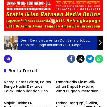
Demi Demokrasi Aman Dan Bermartabat,
Kapolres Bungo Bersama OPD Bungo
Gaungkan Deklarasi Pilrio
Berita Terkait
Berita
Berita
Sinergi Lintas Sektor, Polres
Kamaruddin Klaim Miliki
Bungo Hadiri Deklarasi
Lahan Empat Hektare,
Tolak Balap Liar dan Geng
Minta Dugaan Persoalan
Berita
Berita
Motor
Pertanahan Diusut Secara
Transparan
Majelis Hakim PN
Terima Uang Rp1,2 Miliar,