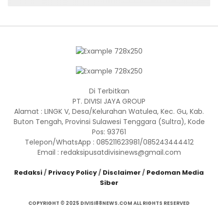
Di Terbitkan
PT. DIVISI JAYA GROUP
Alamat : LINGK V, Desa/Kelurahan Watulea, Kec. Gu, Kab.
Buton Tengah, Provinsi Sulawesi Tenggara (Sultra), Kode
Pos: 93761
Telepon/WhatsApp : 085211623981/085243444412
Email : redaksipusatdivisinews@gmail.com
Redaksi
/
Privacy Policy
/
Disclaimer
/
Pedoman Media
Siber
COPYRIGHT © 2025 DIVISI88NEWS.COM ALL RIGHTS RESERVED