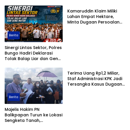
Kamaruddin Klaim Miliki
Lahan Empat Hektare,
Minta Dugaan Persoalan
Pertanahan Diusut Secara
Transparan
Berita
Sinergi Lintas Sektor, Polres
Bungo Hadiri Deklarasi
Tolak Balap Liar dan Geng
Berita
Motor
Terima Uang Rp1,2 Miliar,
Staf Administrasi KPK Jadi
Tersangka Kasus Dugaan
Pengurusan Perkara
Berita
Majelis Hakim PN
Balikpapan Turun ke Lokasi
Sengketa Tanah,
Berita
Berita
Pemeriksaan Setempat