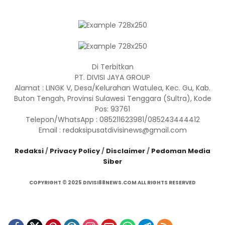
Di Terbitkan
PT. DIVISI JAYA GROUP
Alamat : LINGK V, Desa/Kelurahan Watulea, Kec. Gu, Kab.
Buton Tengah, Provinsi Sulawesi Tenggara (Sultra), Kode
Pos: 93761
Telepon/WhatsApp : 085211623981/085243444412
Email : redaksipusatdivisinews@gmail.com
Redaksi
/
Privacy Policy
/
Disclaimer
/
Pedoman Media
Siber
COPYRIGHT © 2025 DIVISI88NEWS.COM ALL RIGHTS RESERVED