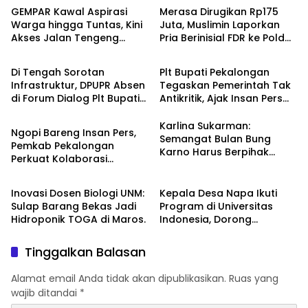
Perkuat Pencarian Fakta
GEMPAR Kawal Aspirasi
Merasa Dirugikan Rp175
Hukum
Warga hingga Tuntas, Kini
Juta, Muslimin Laporkan
Akses Jalan Tengeng
Pria Berinisial FDR ke Polda
Berita
Berita
Wetan Resmi Dibuka
Sultra
Di Tengah Sorotan
Plt Bupati Pekalongan
Infrastruktur, DPUPR Absen
Tegaskan Pemerintah Tak
di Forum Dialog Plt Bupati
Antikritik, Ajak Insan Pers
Berita
Bersama Wartawan
Perangi Hoaks dan Perkuat
Keterbukaan Informasi
Karlina Sukarman:
Ngopi Bareng Insan Pers,
Semangat Bulan Bung
Pemkab Pekalongan
Karno Harus Berpihak
Perkuat Kolaborasi
Berita
kepada Rakyat, Bupati
Berita
Transparansi dan
Adios Siap Perkuat
Pembangunan Daerah
Dukungan bagi UMKM
Inovasi Dosen Biologi UNM:
Kepala Desa Napa Ikuti
Sulap Barang Bekas Jadi
Program di Universitas
Hidroponik TOGA di Maros.
Indonesia, Dorong
Optimalisasi Potensi Desa
Tinggalkan Balasan
Alamat email Anda tidak akan dipublikasikan.
Ruas yang
wajib ditandai
*