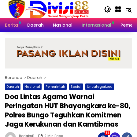
Langsung
ke
konten
Berita
Daerah
Nasional
Internasional
Pemeri
Beranda
Daerah
Daerah
Nasional
Pemerintah
Sosial
Uncategorized
Doa Lintas Agama Warnai
Peringatan HUT Bhayangkara ke-80,
Polres Bungo Teguhkan Komitmen
Jaga Kerukunan dan Kamtibmas
36
Redaksi1
2 Min Baca