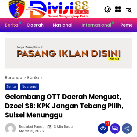
Langsung
ke
konten
Berita
Daerah
Nasional
Internasional
Pemeri
Beranda
Berita
Berita
Nasional
Gelombang OTT Daerah Menguat,
Dzoel SB: KPK Jangan Tebang Pilih,
Sulsel Menunggu
42
Redaksi Pusat
3 Min Baca
Maret 15, 2026