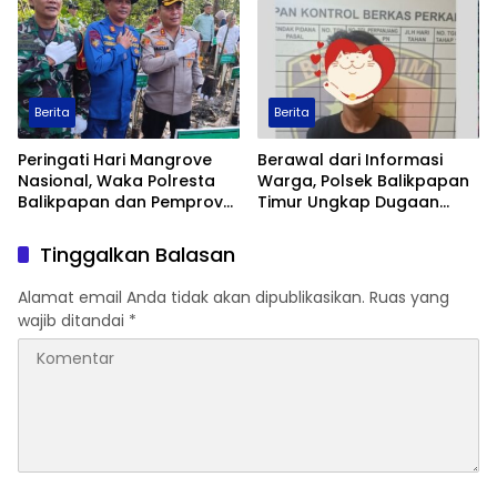
Dua Anak Berhadapan
dengan Hukum Wajib
Lapor
Berita
Berita
Peringati Hari Mangrove
Berawal dari Informasi
Nasional, Waka Polresta
Warga, Polsek Balikpapan
Balikpapan dan Pemprov
Timur Ungkap Dugaan
Kaltim Tanam 1.200 Bibit
Peredaran Sabu di
Mangrove di Pantai Lamaru
Manggar, Satu Terduga
Tinggalkan Balasan
Pelaku Diamankan
Alamat email Anda tidak akan dipublikasikan.
Ruas yang
wajib ditandai
*