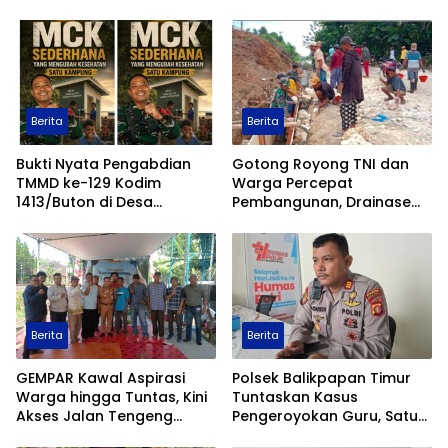
Pengurusan Perkara
Pangan Nasional melalui
Program Asta Cita
Berita
Berita
Bukti Nyata Pengabdian
Gotong Royong TNI dan
TMMD ke-129 Kodim
Warga Percepat
1413/Buton di Desa
Pembangunan, Drainase
Ambuau Togo, MCK
TMMD ke-129 Kodim
Sederhana Ubah
1413/Buton Kian Terbentuk
Kesehatan Satu Kampung
Berita
Berita
GEMPAR Kawal Aspirasi
Polsek Balikpapan Timur
Warga hingga Tuntas, Kini
Tuntaskan Kasus
Akses Jalan Tengeng
Pengeroyokan Guru, Satu
Wetan Resmi Dibuka
Tersangka Ditahan dan