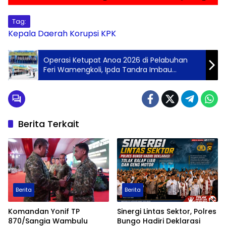
Tag:
Kepala Daerah
Korupsi
KPK
Operasi Ketupat Anoa 2026 di Pelabuhan
Feri Wamengkoli, Ipda Tandra Imbau
Pemudik Harus Utamakan Keselamatan
Berita Terkait
Berita
Berita
Komandan Yonif TP
Sinergi Lintas Sektor, Polres
870/Sangia Wambulu
Bungo Hadiri Deklarasi