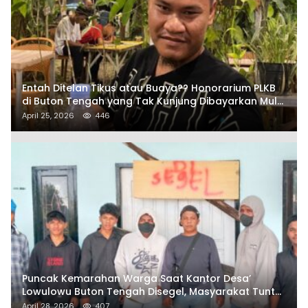
Entah Ditelan Tikus atau Buaya?? Honorarium PLKB
di Buton Tengah yang Tak Kunjung Dibayarkan Mulai
Disorot SAMURAIS
April 25, 2026
446
Puncak Kemarahan Warga Saat Kantor Desa’
Lowulowu Buton Tengah Disegel, Masyarakat Tuntut
Penetapan Tersangka
April 28, 2026
407