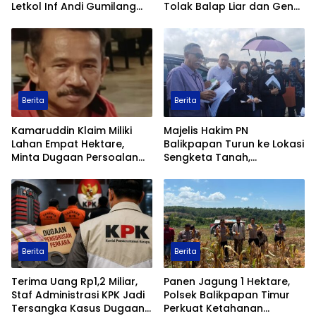
Letkol Inf Andi Gumilang
Tolak Balap Liar dan Geng
Raih Prestasi Terbaik
Motor
Renang Militer Tahun 2026
Berita
Berita
Kamaruddin Klaim Miliki
Majelis Hakim PN
Lahan Empat Hektare,
Balikpapan Turun ke Lokasi
Minta Dugaan Persoalan
Sengketa Tanah,
Pertanahan Diusut Secara
Pemeriksaan Setempat
Transparan
Perkuat Pencarian Fakta
Hukum
Berita
Berita
Terima Uang Rp1,2 Miliar,
Panen Jagung 1 Hektare,
Staf Administrasi KPK Jadi
Polsek Balikpapan Timur
Tersangka Kasus Dugaan
Perkuat Ketahanan