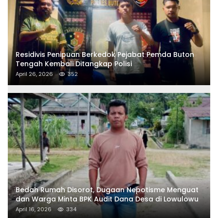
Residivis Penipuan Berkedok Pejabat Pemda Buton
Tengah Kembali Ditangkap Polisi
April 26, 2026
352
Bedah Rumah Disorot, Dugaan Nepotisme Menguat
dan Warga Minta BPK Audit Dana Desa di Lowulowu
April 16, 2026
334