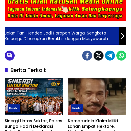
Jalan Tani Hendea Jadi Harapan Warga, Sengketa
Keluarga Diharapkan Berakhir dengan Musyawarah
Berita Terkait
Berita
Berita
Sinergi Lintas Sektor, Polres
Kamaruddin Klaim Miliki
Bungo Hadiri Deklarasi
Lahan Empat Hektare,