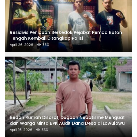
Residivis Penipuan Berkedok Pejabat Pemda Buton
Tengah Kembali Ditangkap Polisi
April 26, 2026
350
Bedah Rumah Disorot, Dugaan Nepotisme Menguat
dan Warga Minta BPK Audit Dana Desa di Lowulowu
April 16, 2026
333