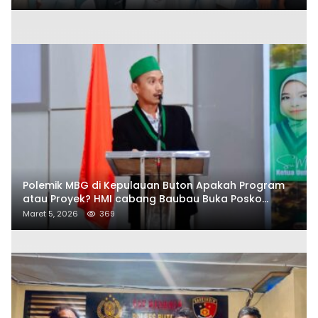
Polemik MBG di Kepulauan Buton Apakah Program
atau Proyek? HMI cabang Baubau Buka Posko
Aduan Masyarakat
Maret 5, 2026
369