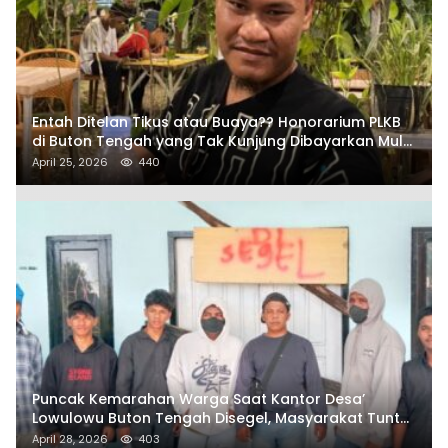
Entah Ditelan Tikus atau Buaya?? Honorarium PLKB
di Buton Tengah yang Tak Kunjung Dibayarkan Mulai
Disorot SAMURAIS
April 25, 2026
440
Puncak Kemarahan Warga Saat Kantor Desa’
Lowulowu Buton Tengah Disegel, Masyarakat Tuntut
Penetapan Tersangka
April 28, 2026
403