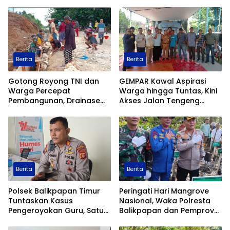
Pangan Nasional melalui
Ambuau Togo, MCK
Program Asta Cita
Sederhana Ubah
Kesehatan Satu Kampung
Berita
Berita
Gotong Royong TNI dan
GEMPAR Kawal Aspirasi
Warga Percepat
Warga hingga Tuntas, Kini
Pembangunan, Drainase
Akses Jalan Tengeng
TMMD ke-129 Kodim
Wetan Resmi Dibuka
1413/Buton Kian Terbentuk
Berita
Berita
Polsek Balikpapan Timur
Peringati Hari Mangrove
Tuntaskan Kasus
Nasional, Waka Polresta
Pengeroyokan Guru, Satu
Balikpapan dan Pemprov
Tersangka Ditahan dan
Kaltim Tanam 1.200 Bibit
Dua Anak Berhadapan
Mangrove di Pantai Lamaru