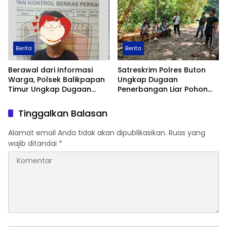
dengan Hukum Wajib
Lapor
Berita
Berita
Berawal dari Informasi
Satreskrim Polres Buton
Warga, Polsek Balikpapan
Ungkap Dugaan
Timur Ungkap Dugaan
Penerbangan Liar Pohon
Peredaran Sabu di
Jati di Kawasan Hutan,
Manggar, Satu Terduga
Lima Orang Diamankan
Tinggalkan Balasan
Pelaku Diamankan
Alamat email Anda tidak akan dipublikasikan.
Ruas yang
wajib ditandai
*