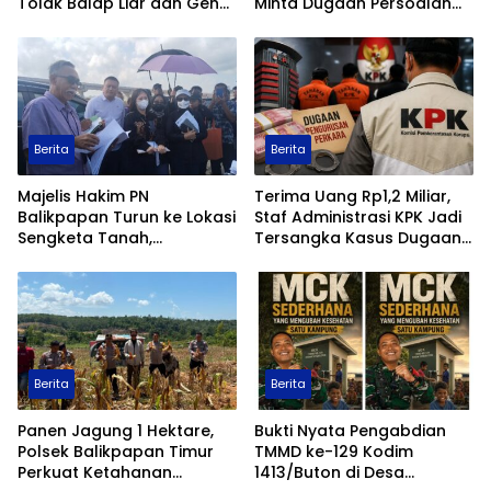
Tolak Balap Liar dan Geng
Minta Dugaan Persoalan
Motor
Pertanahan Diusut Secara
Transparan
Berita
Berita
Majelis Hakim PN
Terima Uang Rp1,2 Miliar,
Balikpapan Turun ke Lokasi
Staf Administrasi KPK Jadi
Sengketa Tanah,
Tersangka Kasus Dugaan
Pemeriksaan Setempat
Pengurusan Perkara
Perkuat Pencarian Fakta
Hukum
Berita
Berita
Panen Jagung 1 Hektare,
Bukti Nyata Pengabdian
Polsek Balikpapan Timur
TMMD ke-129 Kodim
Perkuat Ketahanan
1413/Buton di Desa