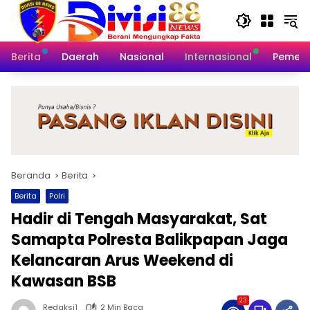
Langsung
ke
konten
Berita
Daerah
Nasional
Internasional
Pemeri
Beranda
Berita
Berita
Polri
Hadir di Tengah Masyarakat, Sat
Samapta Polresta Balikpapan Jaga
Kelancaran Arus Weekend di
Kawasan BSB
23
Redaksi1
2 Min Baca