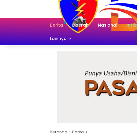
Langsung
ke
konten
Berita
Daerah
Nasional
Inte
Lainnya
Beranda
Berita