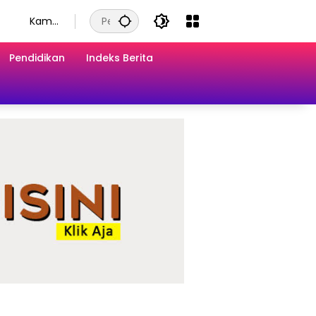
Kamis
, 6
Agust
Pendidikan
Indeks Berita
us
2026