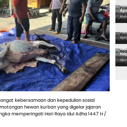
Pol
Apa
ca
Mare
Ma
Res
Pe
Dit
Apri
Bed
Ne
BPK
Apri
angat kebersamaan dan kepedulian sosial
motongan hewan kurban yang digelar jajaran
ngka memperingati Hari Raya Idul Adha 1447 H /