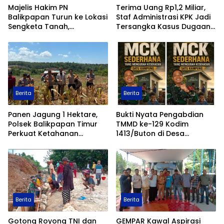
Majelis Hakim PN
Terima Uang Rp1,2 Miliar,
Balikpapan Turun ke Lokasi
Staf Administrasi KPK Jadi
Sengketa Tanah,
Tersangka Kasus Dugaan
Pemeriksaan Setempat
Pengurusan Perkara
Perkuat Pencarian Fakta
Hukum
Berita
Berita
Panen Jagung 1 Hektare,
Bukti Nyata Pengabdian
Polsek Balikpapan Timur
TMMD ke-129 Kodim
Perkuat Ketahanan
1413/Buton di Desa
Pangan Nasional melalui
Ambuau Togo, MCK
Program Asta Cita
Sederhana Ubah
Kesehatan Satu Kampung
Berita
Berita
Gotong Royong TNI dan
GEMPAR Kawal Aspirasi