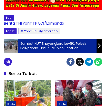
Tag:
Berita
TNI
Yonif TP 871/Lamaindo
Topik:
Yonif TP 871/Lamaindo
Sambut HUT Bhayangkara ke-80, Polsek
Balikpapan Timur Salurkan Bantuan
Sembako untuk Warga Prasejahtera di
Lamaruu
Berita Terkait
Berita
Berita