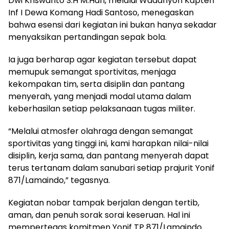
Dwi Kriswanto S.H M.Han, melalui Wadanyon Kapten
Inf I Dewa Komang Hadi Santoso, menegaskan
bahwa esensi dari kegiatan ini bukan hanya sekadar
menyaksikan pertandingan sepak bola.
Ia juga berharap agar kegiatan tersebut dapat
memupuk semangat sportivitas, menjaga
kekompakan tim, serta disiplin dan pantang
menyerah, yang menjadi modal utama dalam
keberhasilan setiap pelaksanaan tugas militer.
“Melalui atmosfer olahraga dengan semangat
sportivitas yang tinggi ini, kami harapkan nilai-nilai
disiplin, kerja sama, dan pantang menyerah dapat
terus tertanam dalam sanubari setiap prajurit Yonif
871/Lamaindo,” tegasnya.
Kegiatan nobar tampak berjalan dengan tertib,
aman, dan penuh sorak sorai keseruan. Hal ini
mempertegas komitmen Yonif TP 871/Lamaindo