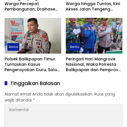
Warga Percepat
Warga hingga Tuntas, Kini
Pembangunan, Drainase
Akses Jalan Tengeng
TMMD ke-129 Kodim
Wetan Resmi Dibuka
1413/Buton Kian Terbentuk
Berita
Berita
Polsek Balikpapan Timur
Peringati Hari Mangrove
Tuntaskan Kasus
Nasional, Waka Polresta
Pengeroyokan Guru, Satu
Balikpapan dan Pemprov
Tersangka Ditahan dan
Kaltim Tanam 1.200 Bibit
Dua Anak Berhadapan
Mangrove di Pantai Lamaru
Tinggalkan Balasan
dengan Hukum Wajib
Lapor
Alamat email Anda tidak akan dipublikasikan.
Ruas yang
wajib ditandai
*