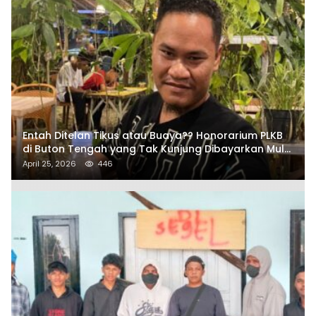
Entah Ditelan Tikus atau Buaya?? Honorarium PLKB
di Buton Tengah yang Tak Kunjung Dibayarkan Mulai
Disorot SAMURAIS
April 25, 2026
446