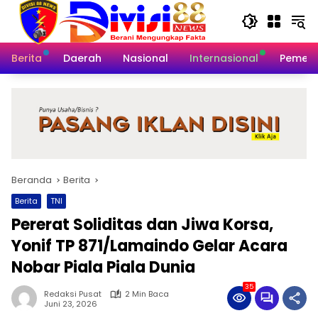
Langsung
ke
konten
Berita
Daerah
Nasional
Internasional
Pemeri
Beranda
Berita
Berita
TNI
Pererat Soliditas dan Jiwa Korsa,
Yonif TP 871/Lamaindo Gelar Acara
Nobar Piala Piala Dunia
35
Redaksi Pusat
2 Min Baca
Juni 23, 2026