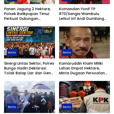
Panen Jagung 2 Hektare,
Komandan Yonif TP
Polsek Balikpapan Timur
870/Sangia Wambulu
Perkuat Dukungan
Letkol Inf Andi Gumilang
Terhadap Ketahanan
Raih Prestasi Terbaik
Pangan Nasional
Renang Militer Tahun 2026
Berita
Berita
Sinergi Lintas Sektor, Polres
Kamaruddin Klaim Miliki
Bungo Hadiri Deklarasi
Lahan Empat Hektare,
Tolak Balap Liar dan Geng
Minta Dugaan Persoalan
Motor
Pertanahan Diusut Secara
Transparan
Berita
Berita