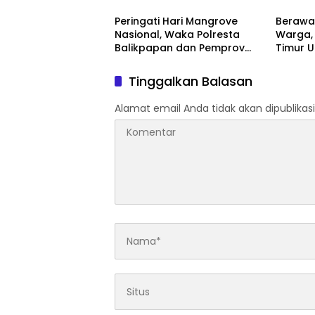
1413/Buton Kian Terbentuk
Peringati Hari Mangrove
Berawal
Nasional, Waka Polresta
Warga,
Balikpapan dan Pemprov
Timur 
Kaltim Tanam 1.200 Bibit
Pereda
Mangrove di Pantai Lamaru
Satu T
Tinggalkan Balasan
Diaman
Alamat email Anda tidak akan dipublikasi