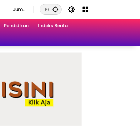
Juma
t, 7
Agust
Pendidikan
Indeks Berita
us
2026