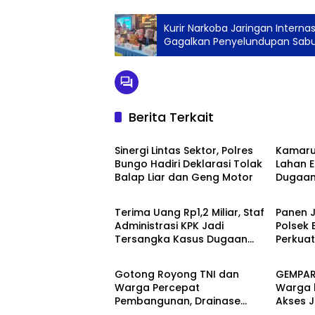
Kurir Narkoba Jaringan Interna
Gagalkan Penyelundupan Sabu L
Berita Terkait
Berita
Berita
Sinergi Lintas Sektor, Polres
Kamarud
Bungo Hadiri Deklarasi Tolak
Lahan E
Balap Liar dan Geng Motor
Dugaan
Berita
Berita
Pertan
Transp
Terima Uang Rp1,2 Miliar, Staf
Panen J
Administrasi KPK Jadi
Polsek 
Tersangka Kasus Dugaan
Perkua
Berita
Berita
Pengurusan Perkara
Nasiona
Asta Ci
Gotong Royong TNI dan
GEMPAR
Warga Percepat
Warga h
Pembangunan, Drainase
Akses 
Berita
Berita
TMMD ke-129 Kodim
Resmi 