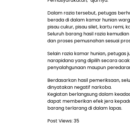
Pemasyarakatan,” ujarnya.
Dalam razia tersebut, petugas ber
berada di dalam kamar hunian warga
pisau cukur, pisau silet, kartu remi, ka
Seluruh barang hasil razia kemudia
dan proses pemusnahan sesuai pros
Selain razia kamar hunian, petugas 
narapidana yang dipilih secara aca
penyalahgunaan maupun peredaran n
Berdasarkan hasil pemeriksaan, selu
dinyatakan negatif narkoba.
Kegiatan berlangsung dalam keadaan
dapat memberikan efek jera kepad
barang terlarang di dalam lapas.
Post Views:
35