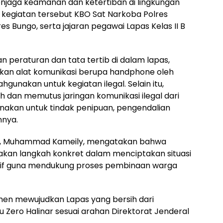
enjaga keamanan dan ketertiban di lingkungan
 kegiatan tersebut KBO Sat Narkoba Polres
res Bungo, serta jajaran pegawai Lapas Kelas II B
 peraturan dan tata tertib di dalam lapas,
ikan alat komunikasi berupa handphone oleh
gunakan untuk kegiatan ilegal. Selain itu,
h dan memutus jaringan komunikasi ilegal dari
unakan untuk tindak penipuan, pengendalian
nnya.
ngo, Muhammad Kameily, mengatakan bahwa
pakan langkah konkret dalam menciptakan situasi
usif guna mendukung proses pembinaan warga
tmen mewujudkan Lapas yang bersih dari
 Zero Halinar sesuai arahan Direktorat Jenderal