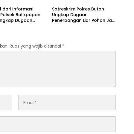
Anak Berhadapan dengan
 dari Informasi
Satreskrim Polres Buton
Hukum Wajib Lapor
 Polsek Balikpapan
Ungkap Dugaan
Ungkap Dugaan
Penerbangan Liar Pohon Jati
ran Sabu di Manggar,
di Kawasan Hutan, Lima
erduga Pelaku
Orang Diamankan
kan
kan.
Ruas yang wajib ditandai
*