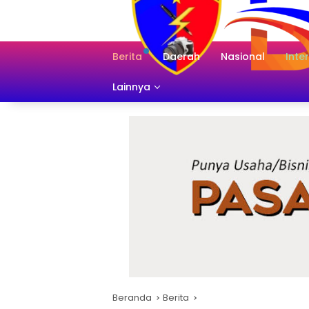
Langsung
ke
konten
Berita
Daerah
Nasional
Inte
Lainnya
Beranda
Berita