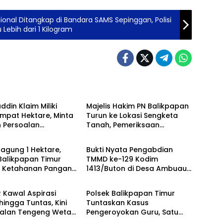
sional Ditangkap di Bandara SAMS Sepinggan, Polisi
ebih dari 1 Kilogram
Berita
din Klaim Miliki
Majelis Hakim PN Balikpapan
mpat Hektare, Minta
Turun ke Lokasi Sengketa
 Persoalan
Tanah, Pemeriksaan
Berita
ahan Diusut Secara
Setempat Perkuat Pencarian
aran
Fakta Hukum
agung 1 Hektare,
Bukti Nyata Pengabdian
Balikpapan Timur
TMMD ke-129 Kodim
t Ketahanan Pangan
1413/Buton di Desa Ambuau
Berita
l melalui Program
Togo, MCK Sederhana Ubah
ta
Kesehatan Satu Kampung
 Kawal Aspirasi
Polsek Balikpapan Timur
ingga Tuntas, Kini
Tuntaskan Kasus
Jalan Tengeng Wetan
Pengeroyokan Guru, Satu
Berita
Dibuka
Tersangka Ditahan dan Dua