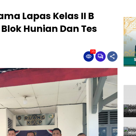
ama Lapas Kelas II B
 Blok Hunian Dan Tes
35
Gad
Ten
Ken
Apri
Ent
Hon