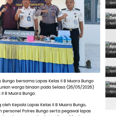
Tak
Apri
SA
Pu
Des
Mas
Apri
Te
Pol
Apa
ca
Mare
Ma
Res
Pe
Dit
Apri
s Bungo bersama Lapas Kelas II B Muara Bungo
Bed
Ne
hunian warga binaan pada Selasa (26/05/2026)
BPK
Apri
s II B Muara Bungo.
 oleh Kepala Lapas Kelas II B Muara Bungo,
personel Polres Bungo serta pegawai lapas