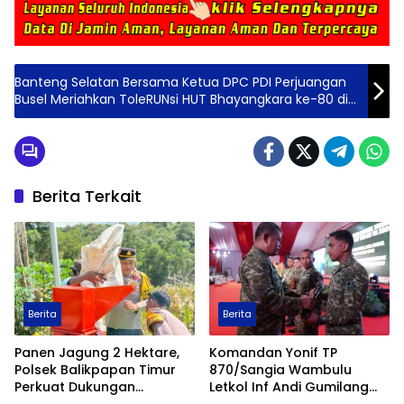
Banteng Selatan Bersama Ketua DPC PDI Perjuangan
Busel Meriahkan ToleRUNsi HUT Bhayangkara ke-80 di
Buton
Berita Terkait
Berita
Berita
Panen Jagung 2 Hektare,
Komandan Yonif TP
Polsek Balikpapan Timur
870/Sangia Wambulu
Perkuat Dukungan
Letkol Inf Andi Gumilang