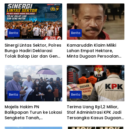
Terhadap Ketahanan
Raih Prestasi Terbaik
Pangan Nasional
Renang Militer Tahun 2026
Berita
Berita
Sinergi Lintas Sektor, Polres
Kamaruddin Klaim Miliki
Bungo Hadiri Deklarasi
Lahan Empat Hektare,
Tolak Balap Liar dan Geng
Minta Dugaan Persoalan
Motor
Pertanahan Diusut Secara
Transparan
Berita
Berita
Majelis Hakim PN
Terima Uang Rp1,2 Miliar,
Balikpapan Turun ke Lokasi
Staf Administrasi KPK Jadi
Sengketa Tanah,
Tersangka Kasus Dugaan
Pemeriksaan Setempat
Pengurusan Perkara
Perkuat Pencarian Fakta