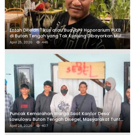
Entah Ditelan Tikus atau Buaya?? Honorarium PLKB
di Buton Tengah yang Tak Kunjung Dibayarkan Mulai
Disorot SAMURAIS
April 25, 2026
446
Puncak Kemarahan Warga Saat Kantor Desa’
Lowulowu Buton Tengah Disegel, Masyarakat Tuntut
Penetapan Tersangka
April 28, 2026
407