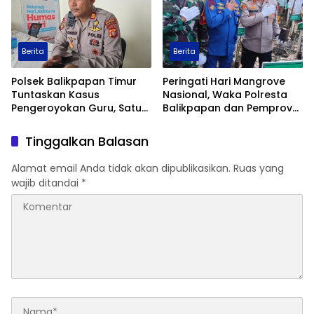
Berita
Berita
Polsek Balikpapan Timur
Peringati Hari Mangrove
Tuntaskan Kasus
Nasional, Waka Polresta
Pengeroyokan Guru, Satu
Balikpapan dan Pemprov
Tersangka Ditahan dan
Kaltim Tanam 1.200 Bibit
Dua Anak Berhadapan
Mangrove di Pantai Lamaru
Tinggalkan Balasan
dengan Hukum Wajib
Lapor
Alamat email Anda tidak akan dipublikasikan.
Ruas yang
wajib ditandai
*