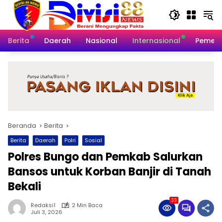
Langsung
ke
konten
Berita
Daerah
Nasional
Internasional
Pemeri
Beranda
Berita
Berita
Daerah
Polri
Sosial
Polres Bungo dan Pemkab Salurkan
Bansos untuk Korban Banjir di Tanah
Bekali
33
Redaksi1
2 Min Baca
Juli 3, 2026