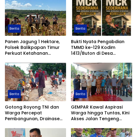
Hukum
Berita
Berita
Panen Jagung 1 Hektare,
Bukti Nyata Pengabdian
Polsek Balikpapan Timur
TMMD ke-129 Kodim
Perkuat Ketahanan
1413/Buton di Desa
Pangan Nasional melalui
Ambuau Togo, MCK
Program Asta Cita
Sederhana Ubah
Kesehatan Satu Kampung
Berita
Berita
Gotong Royong TNI dan
GEMPAR Kawal Aspirasi
Warga Percepat
Warga hingga Tuntas, Kini
Pembangunan, Drainase
Akses Jalan Tengeng
TMMD ke-129 Kodim
Wetan Resmi Dibuka
1413/Buton Kian Terbentuk