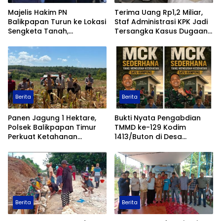
Majelis Hakim PN
Terima Uang Rp1,2 Miliar,
Balikpapan Turun ke Lokasi
Staf Administrasi KPK Jadi
Sengketa Tanah,
Tersangka Kasus Dugaan
Pemeriksaan Setempat
Pengurusan Perkara
Perkuat Pencarian Fakta
Hukum
Berita
Berita
Panen Jagung 1 Hektare,
Bukti Nyata Pengabdian
Polsek Balikpapan Timur
TMMD ke-129 Kodim
Perkuat Ketahanan
1413/Buton di Desa
Pangan Nasional melalui
Ambuau Togo, MCK
Program Asta Cita
Sederhana Ubah
Kesehatan Satu Kampung
Berita
Berita