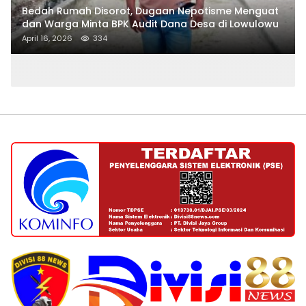
Bedah Rumah Disorot, Dugaan Nepotisme Menguat
dan Warga Minta BPK Audit Dana Desa di Lowulowu
April 16, 2026
334