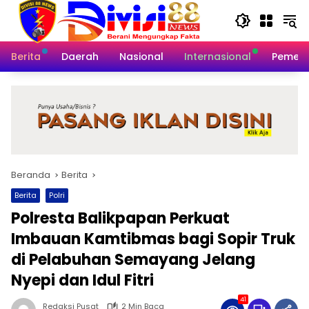
Langsung
ke
konten
Berita
Daerah
Nasional
Internasional
Pemeri
Beranda
Berita
Berita
Polri
Polresta Balikpapan Perkuat
Imbauan Kamtibmas bagi Sopir Truk
di Pelabuhan Semayang Jelang
Nyepi dan Idul Fitri
41
Redaksi Pusat
2 Min Baca