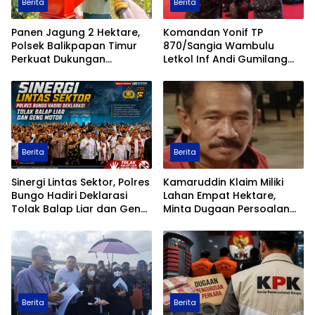
Berita
Berita
Panen Jagung 2 Hektare,
Komandan Yonif TP
Polsek Balikpapan Timur
870/Sangia Wambulu
Perkuat Dukungan
Letkol Inf Andi Gumilang
Terhadap Ketahanan
Raih Prestasi Terbaik
Pangan Nasional
Renang Militer Tahun 2026
Berita
Berita
Sinergi Lintas Sektor, Polres
Kamaruddin Klaim Miliki
Bungo Hadiri Deklarasi
Lahan Empat Hektare,
Tolak Balap Liar dan Geng
Minta Dugaan Persoalan
Motor
Pertanahan Diusut Secara
Transparan
Berita
Berita