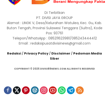
Di Terbitkan
PT. DIVISI JAYA GROUP
Alamat : LINGK V, Desa/Kelurahan Watulea, Kec. Gu, Kab.
Buton Tengah, Provinsi Sulawesi Tenggara (Sultra), Kode
Pos: 93761
Telepon/WhatsApp : 085211623981/085243444412
Email : redaksipusatdivisinews@gmail.com
Redaksi
/
Privacy Policy
/
Disclaimer
/
Pedoman Media
Siber
COPYRIGHT © 2025 DIVISI88NEWS.COM ALL RIGHTS RESERVED