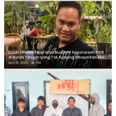
Entah Ditelan Tikus atau Buaya?? Honorarium PLKB
di Buton Tengah yang Tak Kunjung Dibayarkan Mulai
Disorot SAMURAIS
April 25, 2026
446