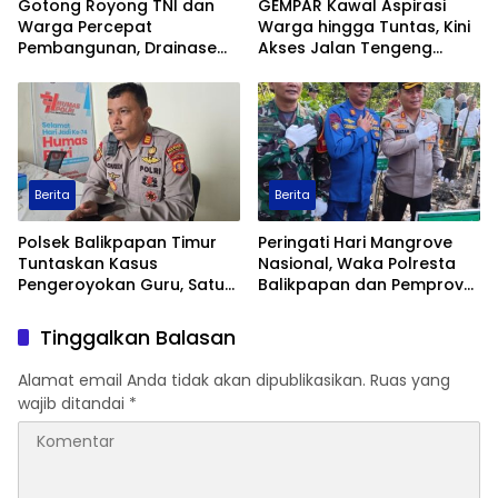
Gotong Royong TNI dan
GEMPAR Kawal Aspirasi
Warga Percepat
Warga hingga Tuntas, Kini
Pembangunan, Drainase
Akses Jalan Tengeng
TMMD ke-129 Kodim
Wetan Resmi Dibuka
1413/Buton Kian Terbentuk
Berita
Berita
Polsek Balikpapan Timur
Peringati Hari Mangrove
Tuntaskan Kasus
Nasional, Waka Polresta
Pengeroyokan Guru, Satu
Balikpapan dan Pemprov
Tersangka Ditahan dan
Kaltim Tanam 1.200 Bibit
Dua Anak Berhadapan
Mangrove di Pantai Lamaru
Tinggalkan Balasan
dengan Hukum Wajib
Lapor
Alamat email Anda tidak akan dipublikasikan.
Ruas yang
wajib ditandai
*