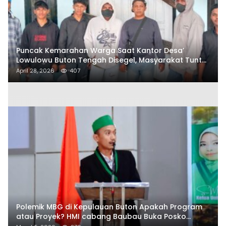
Puncak Kemarahan Warga Saat Kantor Desa’
Lowulowu Buton Tengah Disegel, Masyarakat Tuntut
Penetapan Tersangka
April 28, 2026
407
Polemik MBG di Kepulauan Buton Apakah Program
atau Proyek? HMI cabang Baubau Buka Posko
Aduan Masyarakat