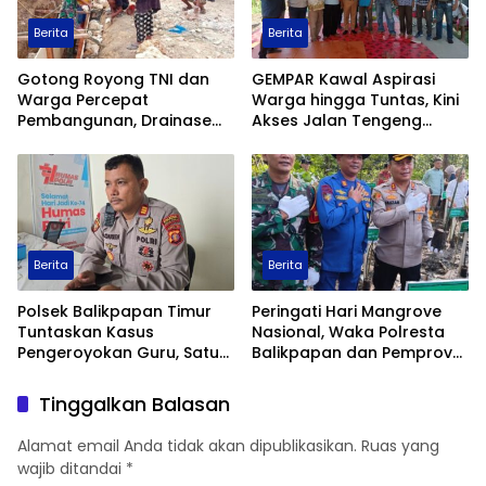
Berita
Berita
Gotong Royong TNI dan
GEMPAR Kawal Aspirasi
Warga Percepat
Warga hingga Tuntas, Kini
Pembangunan, Drainase
Akses Jalan Tengeng
TMMD ke-129 Kodim
Wetan Resmi Dibuka
1413/Buton Kian Terbentuk
Berita
Berita
Polsek Balikpapan Timur
Peringati Hari Mangrove
Tuntaskan Kasus
Nasional, Waka Polresta
Pengeroyokan Guru, Satu
Balikpapan dan Pemprov
Tersangka Ditahan dan
Kaltim Tanam 1.200 Bibit
Dua Anak Berhadapan
Mangrove di Pantai Lamaru
Tinggalkan Balasan
dengan Hukum Wajib
Lapor
Alamat email Anda tidak akan dipublikasikan.
Ruas yang
wajib ditandai
*