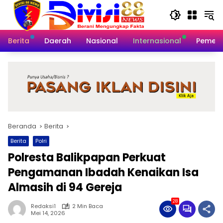
Langsung
ke
konten
Berita
Daerah
Nasional
Internasional
Pemeri
Beranda
Berita
Berita
Polri
Polresta Balikpapan Perkuat
Pengamanan Ibadah Kenaikan Isa
Almasih di 94 Gereja
28
Redaksi1
2 Min Baca
Mei 14, 2026