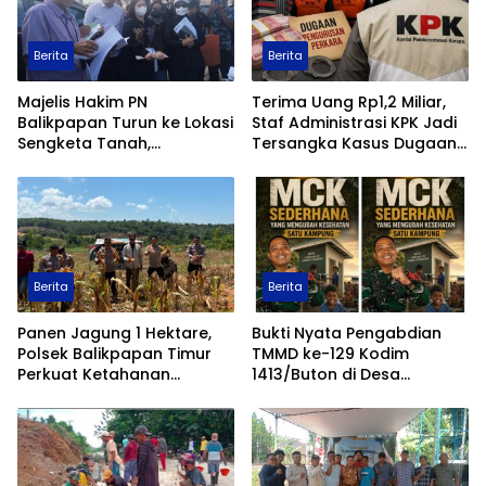
Berita
Berita
Majelis Hakim PN
Terima Uang Rp1,2 Miliar,
Balikpapan Turun ke Lokasi
Staf Administrasi KPK Jadi
Sengketa Tanah,
Tersangka Kasus Dugaan
Pemeriksaan Setempat
Pengurusan Perkara
Perkuat Pencarian Fakta
Hukum
Berita
Berita
Panen Jagung 1 Hektare,
Bukti Nyata Pengabdian
Polsek Balikpapan Timur
TMMD ke-129 Kodim
Perkuat Ketahanan
1413/Buton di Desa
Pangan Nasional melalui
Ambuau Togo, MCK
Program Asta Cita
Sederhana Ubah
Kesehatan Satu Kampung