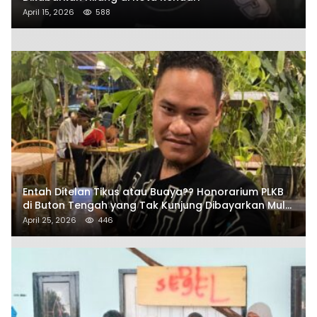
April 15, 2026
588
Entah Ditelan Tikus atau Buaya?? Honorarium PLKB
di Buton Tengah yang Tak Kunjung Dibayarkan Mulai
Disorot SAMURAIS
April 25, 2026
446