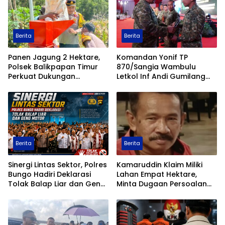
Berita
Berita
Panen Jagung 2 Hektare,
Komandan Yonif TP
Polsek Balikpapan Timur
870/Sangia Wambulu
Perkuat Dukungan
Letkol Inf Andi Gumilang
Terhadap Ketahanan
Raih Prestasi Terbaik
Pangan Nasional
Renang Militer Tahun 2026
Berita
Berita
Sinergi Lintas Sektor, Polres
Kamaruddin Klaim Miliki
Bungo Hadiri Deklarasi
Lahan Empat Hektare,
Tolak Balap Liar dan Geng
Minta Dugaan Persoalan
Motor
Pertanahan Diusut Secara
Transparan