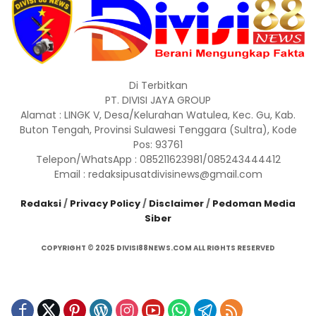
Di Terbitkan
PT. DIVISI JAYA GROUP
Alamat : LINGK V, Desa/Kelurahan Watulea, Kec. Gu, Kab.
Buton Tengah, Provinsi Sulawesi Tenggara (Sultra), Kode
Pos: 93761
Telepon/WhatsApp : 085211623981/085243444412
Email : redaksipusatdivisinews@gmail.com
Redaksi
/
Privacy Policy
/
Disclaimer
/
Pedoman Media
Siber
COPYRIGHT © 2025 DIVISI88NEWS.COM ALL RIGHTS RESERVED