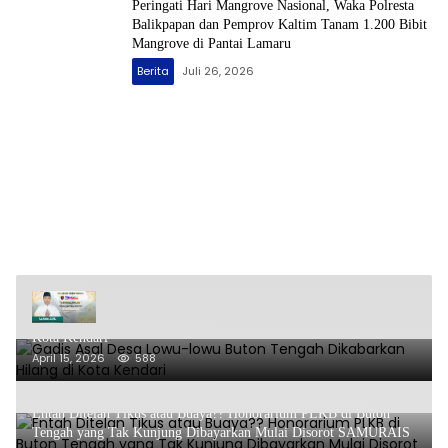
Peringati Hari Mangrove Nasional, Waka Polresta
Balikpapan dan Pemprov Kaltim Tanam 1.200 Bibit
Mangrove di Pantai Lamaru
Berita
Juli 26, 2026
Gadis Asal Desa Lowu-lowu Buton Tengah Dikabarkan Hilang di
Kota Kendari
April 15, 2026
588
Entah Ditelan Tikus atau Buaya?? Honorarium PLKB di Buton
Tengah yang Tak Kunjung Dibayarkan Mulai Disorot SAMURAIS