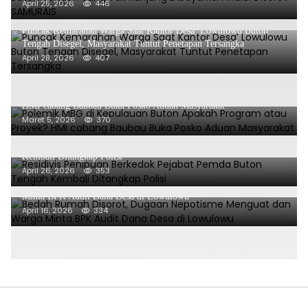
April 25, 2026
446
Puncak Kemarahan Warga Saat Kantor Desa’ Lowulowu Buton
Tengah Disegel, Masyarakat Tuntut Penetapan Tersangka
April 28, 2026
407
Polemik MBG di Kepulauan Buton Apakah Program atau Proyek?
HMI cabang Baubau Buka Posko Aduan Masyarakat
Maret 5, 2026
370
Residivis Penipuan Berkedok Pejabat Pemda Buton Tengah
Kembali Ditangkap Polisi
April 26, 2026
353
Bedah Rumah Disorot, Dugaan Nepotisme Menguat dan Warga
Minta BPK Audit Dana Desa di Lowulowu
April 16, 2026
334