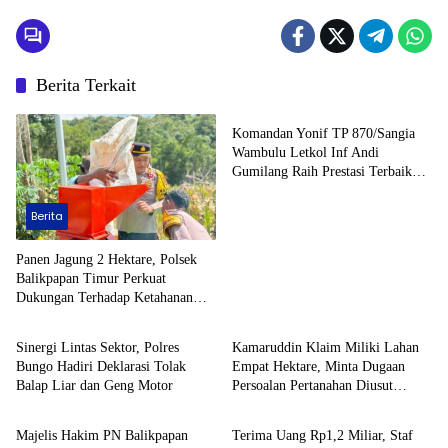
Telaga
Berita Terkait
Berita
Komandan Yonif TP 870/Sangia
Wambulu Letkol Inf Andi
Gumilang Raih Prestasi Terbaik
Renang Militer Tahun 2026
Berita
Panen Jagung 2 Hektare, Polsek
Balikpapan Timur Perkuat
Dukungan Terhadap Ketahanan
Berita
Berita
Pangan Nasional
Sinergi Lintas Sektor, Polres
Kamaruddin Klaim Miliki Lahan
Bungo Hadiri Deklarasi Tolak
Empat Hektare, Minta Dugaan
Balap Liar dan Geng Motor
Persoalan Pertanahan Diusut
Berita
Berita
Secara Transparan
Majelis Hakim PN Balikpapan
Terima Uang Rp1,2 Miliar, Staf