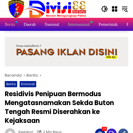
Langsung
ke
konten
Berita
Daerah
Nasional
Internasional
Pemerintah
Poli
Beranda
Berita
Berita
Kriminal
Residivis Penipuan Bermodus
Mengatasnamakan Sekda Buton
Tengah Resmi Diserahkan ke
Kejaksaan
25
Redaksi1
2 Min Baca