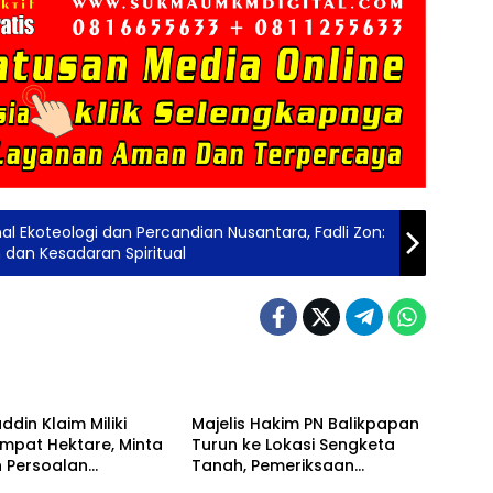
l Ekoteologi dan Percandian Nusantara, Fadli Zon:
dan Kesadaran Spiritual
Berita
din Klaim Miliki
Majelis Hakim PN Balikpapan
mpat Hektare, Minta
Turun ke Lokasi Sengketa
 Persoalan
Tanah, Pemeriksaan
Berita
ahan Diusut Secara
Setempat Perkuat Pencarian