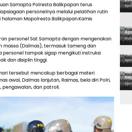
tuan Samapta Polresta Balikpapan terus
Mas
Apri
Te
siagaan personelnya melalui pelatihan rutin
di halaman Mapolresta Balikpapan.Kamis
Pol
Apa
ca
jajaran personel Sat Samapta dengan mengenakan
Mare
Ma
n massa (Dalmas), termasuk tameng dan
Res
ara personel tampak sigap mengikuti instruksi
Pe
Dit
dan disiplin tinggi.
Apri
Bed
 hari tersebut mencakup berbagai materi
Ne
s awal, Dalmas lanjutan, Raimas, bela diri Polri,
BPK
Apri
s, pengawalan, dan patroli.