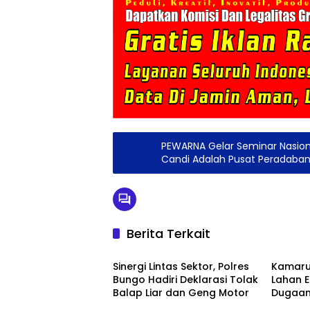
PEWARNA Gelar Seminar Nasiona
Candi Adalah Pusat Peradaban 
Berita Terkait
Berita
Berita
Sinergi Lintas Sektor, Polres
Kamarud
Bungo Hadiri Deklarasi Tolak
Lahan E
Balap Liar dan Geng Motor
Dugaan
Berita
Berita
Pertan