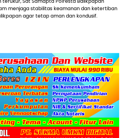
n terukur, Sat Samapta Polresta Balikpapan
lam menjaga stabilitas keamanan dan ketertiban
likpapan agar tetap aman dan kondusif.