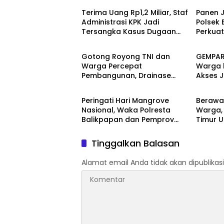
Transp
Terima Uang Rp1,2 Miliar, Staf
Panen J
Administrasi KPK Jadi
Polsek 
Tersangka Kasus Dugaan
Perkua
Berita
Berita
Pengurusan Perkara
Nasiona
Asta Ci
Gotong Royong TNI dan
GEMPAR
Warga Percepat
Warga h
Pembangunan, Drainase
Akses 
Berita
Berita
TMMD ke-129 Kodim
Resmi 
1413/Buton Kian Terbentuk
Peringati Hari Mangrove
Berawal
Nasional, Waka Polresta
Warga,
Balikpapan dan Pemprov
Timur 
Kaltim Tanam 1.200 Bibit
Pereda
Mangrove di Pantai Lamaru
Satu T
Tinggalkan Balasan
Diaman
Alamat email Anda tidak akan dipublikasi