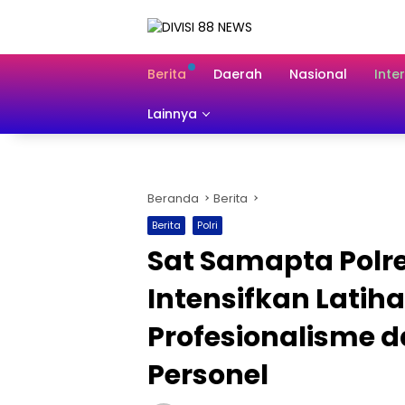
Langsung
ke
konten
Berita
Daerah
Nasional
Inte
Lainnya
Beranda
Berita
Berita
Polri
Sat Samapta Polr
Intensifkan Latiha
Profesionalisme 
Personel