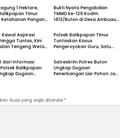
aran
Fakta Hukum
agung 1 Hektare,
Bukti Nyata Pengabdian
Balikpapan Timur
TMMD ke-129 Kodim
t Ketahanan Pangan
1413/Buton di Desa Ambuau
Berita
l melalui Program
Togo, MCK Sederhana Ubah
ta
Kesehatan Satu Kampung
 Kawal Aspirasi
Polsek Balikpapan Timur
ingga Tuntas, Kini
Tuntaskan Kasus
Jalan Tengeng Wetan
Pengeroyokan Guru, Satu
Berita
Dibuka
Tersangka Ditahan dan Dua
Anak Berhadapan dengan
 dari Informasi
Satreskrim Polres Buton
Hukum Wajib Lapor
 Polsek Balikpapan
Ungkap Dugaan
Ungkap Dugaan
Penerbangan Liar Pohon Jati
ran Sabu di Manggar,
di Kawasan Hutan, Lima
erduga Pelaku
Orang Diamankan
kan
kan.
Ruas yang wajib ditandai
*