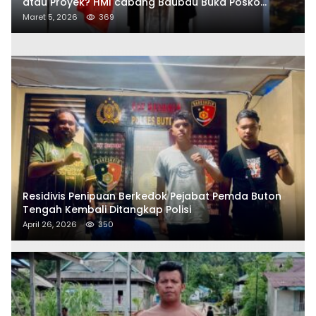
atau Proyek? HMI cabang Baubau Buka Posko
Aduan Masyarakat
Maret 5, 2026
369
Residivis Penipuan Berkedok Pejabat Pemda Buton
Tengah Kembali Ditangkap Polisi
April 26, 2026
350