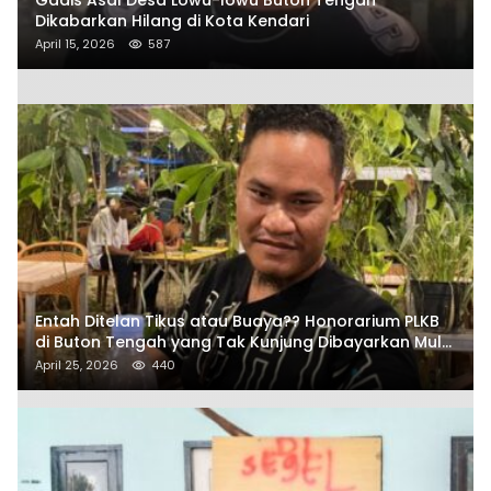
Dikabarkan Hilang di Kota Kendari
April 15, 2026
587
Entah Ditelan Tikus atau Buaya?? Honorarium PLKB
di Buton Tengah yang Tak Kunjung Dibayarkan Mulai
Disorot SAMURAIS
April 25, 2026
440