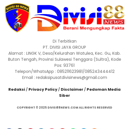
Di Terbitkan
PT. DIVISI JAYA GROUP
Alamat : LINGK V, Desa/Kelurahan Watulea, Kec. Gu, Kab.
Buton Tengah, Provinsi Sulawesi Tenggara (Sultra), Kode
Pos: 93761
Telepon/WhatsApp : 085211623981/085243444412
Email : redaksipusatdivisinews@gmail.com
Redaksi
/
Privacy Policy
/
Disclaimer
/
Pedoman Media
Siber
COPYRIGHT © 2025 DIVISI88NEWS.COM ALL RIGHTS RESERVED