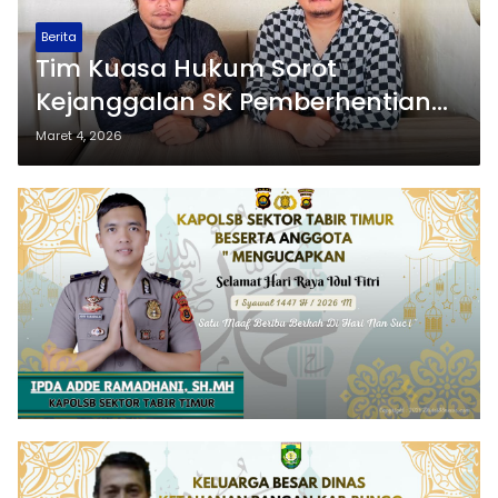
Berita
Tim Kuasa Hukum Sorot
Kejanggalan SK Pemberhentian
Usman dari Jabatan Direktur
Maret 4, 2026
Perumdam Tirta Takawa