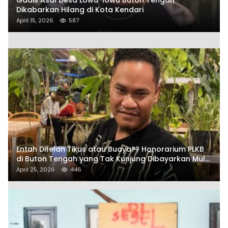
Dikabarkan Hilang di Kota Kendari
April 15, 2026
587
Entah Ditelan Tikus atau Buaya?? Honorarium PLKB
di Buton Tengah yang Tak Kunjung Dibayarkan Mulai
Disorot SAMURAIS
April 25, 2026
446