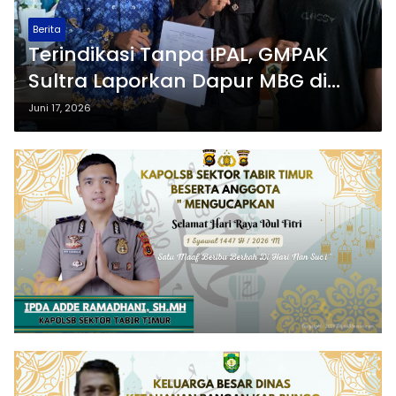
Berita
Terindikasi Tanpa IPAL, GMPAK
Sultra Laporkan Dapur MBG di
Watonea ke DLH dan Desak
Juni 17, 2026
Penghentian Sementara