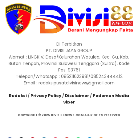
Di Terbitkan
PT. DIVISI JAYA GROUP
Alamat : LINGK V, Desa/Kelurahan Watulea, Kec. Gu, Kab.
Buton Tengah, Provinsi Sulawesi Tenggara (Sultra), Kode
Pos: 93761
Telepon/WhatsApp : 085211623981/085243444412
Email : redaksipusatdivisinews@gmail.com
Redaksi
/
Privacy Policy
/
Disclaimer
/
Pedoman Media
Siber
COPYRIGHT © 2025 DIVISI88NEWS.COM ALL RIGHTS RESERVED