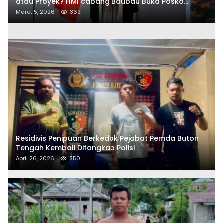
atau Proyek? HMI cabang Baubau Buka Posko
Aduan Masyarakat
Maret 5, 2026
369
Residivis Penipuan Berkedok Pejabat Pemda Buton
Tengah Kembali Ditangkap Polisi
April 26, 2026
350