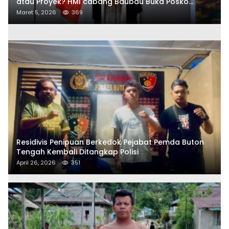
atau Proyek? HMI cabang Baubau Buka Posko
Aduan Masyarakat
Maret 5, 2026
369
Residivis Penipuan Berkedok Pejabat Pemda Buton
Tengah Kembali Ditangkap Polisi
April 26, 2026
351