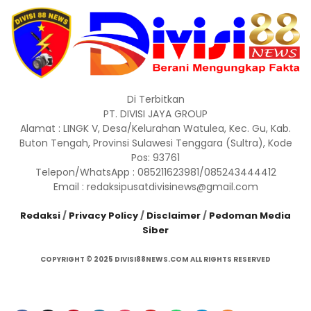
Di Terbitkan
PT. DIVISI JAYA GROUP
Alamat : LINGK V, Desa/Kelurahan Watulea, Kec. Gu, Kab.
Buton Tengah, Provinsi Sulawesi Tenggara (Sultra), Kode
Pos: 93761
Telepon/WhatsApp : 085211623981/085243444412
Email : redaksipusatdivisinews@gmail.com
Redaksi
/
Privacy Policy
/
Disclaimer
/
Pedoman Media
Siber
COPYRIGHT © 2025 DIVISI88NEWS.COM ALL RIGHTS RESERVED