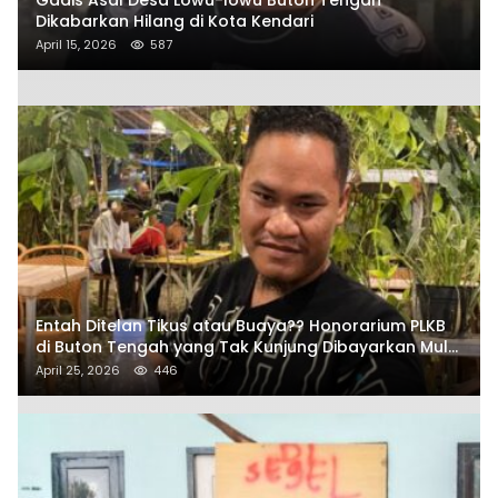
Dikabarkan Hilang di Kota Kendari
April 15, 2026
587
Entah Ditelan Tikus atau Buaya?? Honorarium PLKB
di Buton Tengah yang Tak Kunjung Dibayarkan Mulai
Disorot SAMURAIS
April 25, 2026
446