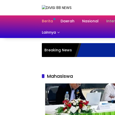
Langsung
ke
konten
Berita
Daerah
Nasional
Inte
Lainnya
Breaking News
Mahasiswa