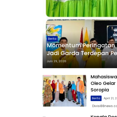
Berita
Momentum Peringatan H
Jadi Garda Terdepan P
Juni 29, 2026
Mahasiswa 
Oleo Gelar
Soropia
Berita
April 21,
Divisi88news.c
Kepala Des