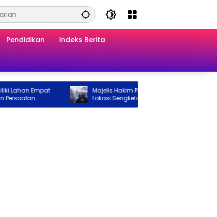
Pendidikan
Indeks Berita
ahan Empat
Majelis Hakim PN Balikpapan Turun ke
soalan
Lokasi Sengketa Tanah, Pemeriksaan
 Transparan
Setempat Perkuat Pencarian Fakta
Hukum