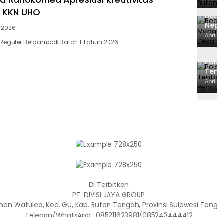
 KKN UHO
Bed
Ne
, 2026
BPK
Apri
Reguler Berdampak Batch 1 Tahun 2026…
Pol
Te
Pen
Apri
Di Terbitkan
PT. DIVISI JAYA GROUP
han Watulea, Kec. Gu, Kab. Buton Tengah, Provinsi Sulawesi Teng
Telepon/WhatsApp : 085211623981/085243444412