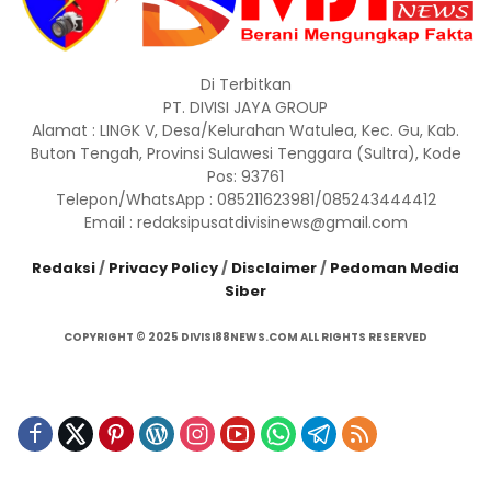
Di Terbitkan
PT. DIVISI JAYA GROUP
Alamat : LINGK V, Desa/Kelurahan Watulea, Kec. Gu, Kab.
Buton Tengah, Provinsi Sulawesi Tenggara (Sultra), Kode
Pos: 93761
Telepon/WhatsApp : 085211623981/085243444412
Email : redaksipusatdivisinews@gmail.com
Redaksi
/
Privacy Policy
/
Disclaimer
/
Pedoman Media
Siber
COPYRIGHT © 2025 DIVISI88NEWS.COM ALL RIGHTS RESERVED