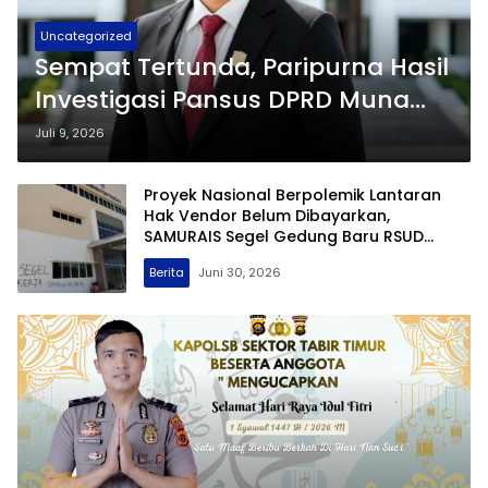
Uncategorized
Sempat Tertunda, Paripurna Hasil
Investigasi Pansus DPRD Muna
Terkait BLUD RSUD dr. Baharuddin
Juli 9, 2026
Akan Kembali Digelar
Proyek Nasional Berpolemik Lantaran
Hak Vendor Belum Dibayarkan,
SAMURAIS Segel Gedung Baru RSUD
Buton Tengah
Berita
Juni 30, 2026