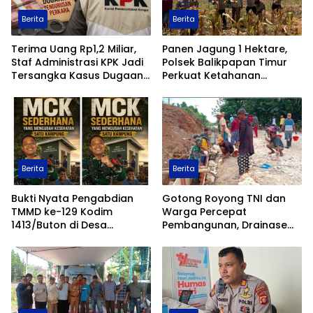
Berita
Berita
Terima Uang Rp1,2 Miliar,
Panen Jagung 1 Hektare,
Staf Administrasi KPK Jadi
Polsek Balikpapan Timur
Tersangka Kasus Dugaan
Perkuat Ketahanan
Pengurusan Perkara
Pangan Nasional melalui
Program Asta Cita
Berita
Berita
Bukti Nyata Pengabdian
Gotong Royong TNI dan
TMMD ke-129 Kodim
Warga Percepat
1413/Buton di Desa
Pembangunan, Drainase
Ambuau Togo, MCK
TMMD ke-129 Kodim
Sederhana Ubah
1413/Buton Kian Terbentuk
Kesehatan Satu Kampung