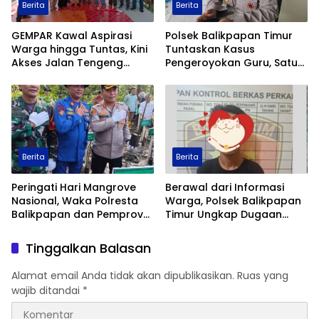
Berita
Berita
GEMPAR Kawal Aspirasi
Polsek Balikpapan Timur
Warga hingga Tuntas, Kini
Tuntaskan Kasus
Akses Jalan Tengeng
Pengeroyokan Guru, Satu
Wetan Resmi Dibuka
Tersangka Ditahan dan
Dua Anak Berhadapan
dengan Hukum Wajib
Lapor
Berita
Berita
Peringati Hari Mangrove
Berawal dari Informasi
Nasional, Waka Polresta
Warga, Polsek Balikpapan
Balikpapan dan Pemprov
Timur Ungkap Dugaan
Kaltim Tanam 1.200 Bibit
Peredaran Sabu di
Mangrove di Pantai Lamaru
Manggar, Satu Terduga
Tinggalkan Balasan
Pelaku Diamankan
Alamat email Anda tidak akan dipublikasikan.
Ruas yang
wajib ditandai
*