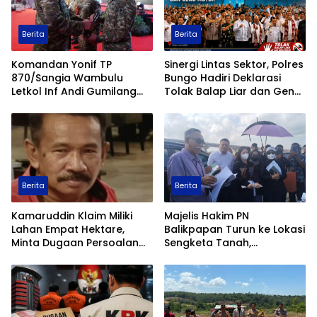
Berita
Berita
Komandan Yonif TP
Sinergi Lintas Sektor, Polres
870/Sangia Wambulu
Bungo Hadiri Deklarasi
Letkol Inf Andi Gumilang
Tolak Balap Liar dan Geng
Raih Prestasi Terbaik
Motor
Renang Militer Tahun 2026
Berita
Berita
Kamaruddin Klaim Miliki
Majelis Hakim PN
Lahan Empat Hektare,
Balikpapan Turun ke Lokasi
Minta Dugaan Persoalan
Sengketa Tanah,
Pertanahan Diusut Secara
Pemeriksaan Setempat
Transparan
Perkuat Pencarian Fakta
Hukum