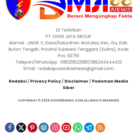
Di Terbitkan
PT. DIVISI JAYA GROUP
Alamat : LINGK V, Desa/Kelurahan Watulea, Kec. Gu, Kab.
Buton Tengah, Provinsi Sulawesi Tenggara (Sultra), Kode
Pos: 93761
Telepon/WhatsApp : 085211623981/085243444412
Email : redaksipusatdivisinews@gmail.com
Redaksi
/
Privacy Policy
/
Disclaimer
/
Pedoman Media
Siber
COPYRIGHT © 2025 DIVISI88NEWS.COM ALL RIGHTS RESERVED