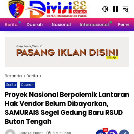
Langsung
ke
konten
Berita
Daerah
Nasional
Internasional
Pemeri
Beranda
Berita
Berita
Daerah
Proyek Nasional Berpolemik Lantaran
Hak Vendor Belum Dibayarkan,
SAMURAIS Segel Gedung Baru RSUD
Buton Tengah
38
Redaksi Pusat
3 Min Baca