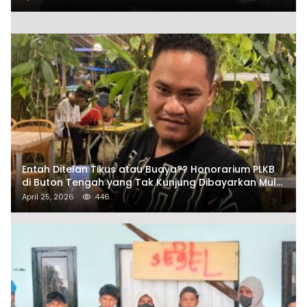
Entah Ditelan Tikus atau Buaya?? Honorarium PLKB
di Buton Tengah yang Tak Kunjung Dibayarkan Mulai
Disorot SAMURAIS
April 25, 2026
446