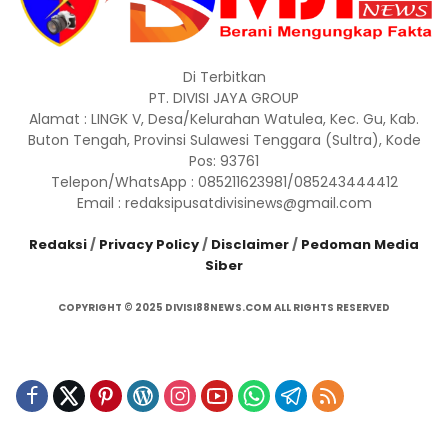
Di Terbitkan
PT. DIVISI JAYA GROUP
Alamat : LINGK V, Desa/Kelurahan Watulea, Kec. Gu, Kab.
Buton Tengah, Provinsi Sulawesi Tenggara (Sultra), Kode
Pos: 93761
Telepon/WhatsApp : 085211623981/085243444412
Email : redaksipusatdivisinews@gmail.com
Redaksi
/
Privacy Policy
/
Disclaimer
/
Pedoman Media
Siber
COPYRIGHT © 2025 DIVISI88NEWS.COM ALL RIGHTS RESERVED