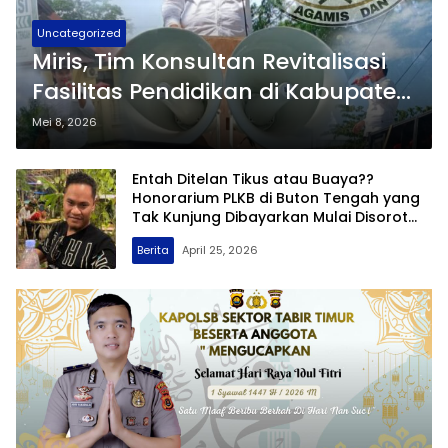
Uncategorized
Miris, Tim Konsultan Revitalisasi
Fasilitas Pendidikan di Kabupaten
Buton Tengah Malah Difitnah
Mei 8, 2026
Entah Ditelan Tikus atau Buaya??
Honorarium PLKB di Buton Tengah yang
Tak Kunjung Dibayarkan Mulai Disorot
SAMURAIS
Berita
April 25, 2026