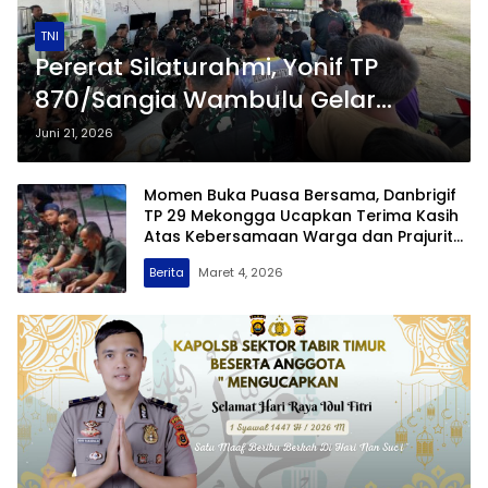
TNI
Pererat Silaturahmi, ‎Yonif TP
870/Sangia Wambulu Gelar
Nobar Bola Gembira Bersama
Juni 21, 2026
Masyarakat
Momen Buka Puasa Bersama, Danbrigif
TP 29 Mekongga Ucapkan Terima Kasih
Atas Kebersamaan Warga dan Prajurit
Yonif TP 870 Sangia Wambulu
Berita
Maret 4, 2026