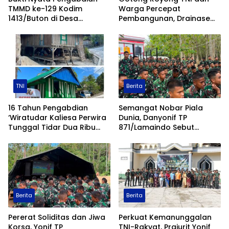
TMMD ke-129 Kodim
Warga Percepat
1413/Buton di Desa
Pembangunan, Drainase
Ambuau Togo, MCK
TMMD ke-129 Kodim
Sederhana Ubah
1413/Buton Kian Terbentuk
Kesehatan Satu Kampung
TNI
Berita
16 Tahun Pengabdian
Semangat Nobar Piala
‘Wiratudar Kaliesa Perwira
Dunia, Danyonif TP
Tunggal Tidar Dua Ribu
871/Lamaindo Sebut
Sepuluh’, Letkol Andi
Kekompakan Tim Selalu
Gumilang Bedah Rumah
Jadi Penunjang
Warga Prasejahtera
Keberhasilan Tugas
Berita
Berita
Pererat Soliditas dan Jiwa
Perkuat Kemanunggalan
Korsa, Yonif TP
TNI-Rakyat, Prajurit Yonif