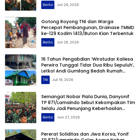
Kampung
Berita
Juli 29, 2026
Gotong Royong TNI dan Warga
Percepat Pembangunan, Drainase TMMD
ke-129 Kodim 1413/Buton Kian Terbentuk
Berita
Juli 28, 2026
16 Tahun Pengabdian ‘Wiratudar Kaliesa
Perwira Tunggal Tidar Dua Ribu Sepuluh’,
Letkol Andi Gumilang Bedah Rumah
Warga Prasejahtera
TNI
Juli 18, 2026
Semangat Nobar Piala Dunia, Danyonif
TP 871/Lamaindo Sebut Kekompakan Tim
Selalu Jadi Penunjang Keberhasilan
Tugas
Berita
Juni 27, 2026
Pererat Soliditas dan Jiwa Korsa, Yonif
TP 871/Lamaindo Gelar Acara Nobar