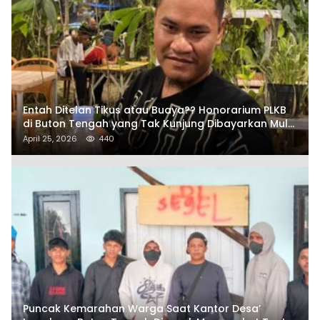
Entah Ditelan Tikus atau Buaya?? Honorarium PLKB
di Buton Tengah yang Tak Kunjung Dibayarkan Mulai
Disorot SAMURAIS
April 25, 2026
440
Puncak Kemarahan Warga Saat Kantor Desa’