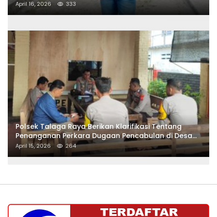
April 16, 2026
333
Polsek Talaga Raya Berikan Klarifikasi Tentang
Penanganan Perkara Dugaan Pencabulan di Desa
Talaga Besar
April 15, 2026
264