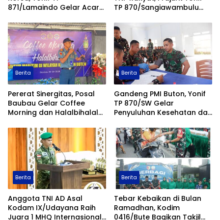
871/Lamaindo Gelar Acara
TP 870/Sangiawambulu
Nobar Piala Piala Dunia
Gelar Karya Bakti Massal
Berita
Berita
Pererat Sinergitas, Posal
Gandeng PMI Buton, Yonif
Baubau Gelar Coffee
TP 870/SW Gelar
Morning dan Halalbihalal
Penyuluhan Kesehatan dan
Bersama Stakeholder
Donor Darah
Maritim Kepulauan Buton
Berita
Berita
Anggota TNI AD Asal
Tebar Kebaikan di Bulan
Kodam IX/Udayana Raih
Ramadhan, Kodim
Juara 1 MHQ Internasional
0416/Bute Bagikan Takjil