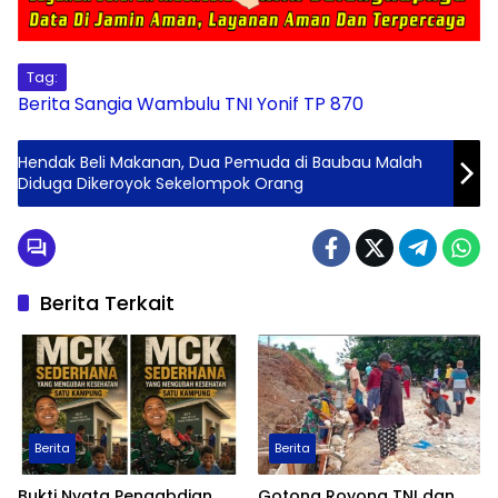
Tag:
Berita
Sangia Wambulu
TNI
Yonif TP 870
Hendak Beli Makanan, Dua Pemuda di Baubau Malah
Diduga Dikeroyok Sekelompok Orang
Berita Terkait
Berita
Berita
Bukti Nyata Pengabdian
Gotong Royong TNI dan