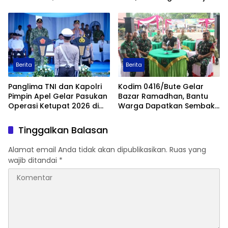
Militer di Libya
kepada Masyarakat
Berita
Berita
Panglima TNI dan Kapolri
Kodim 0416/Bute Gelar
Pimpin Apel Gelar Pasukan
Bazar Ramadhan, Bantu
Operasi Ketupat 2026 di
Warga Dapatkan Sembako
Monas
Murah Jelang Lebaran
Tinggalkan Balasan
Alamat email Anda tidak akan dipublikasikan.
Ruas yang
wajib ditandai
*