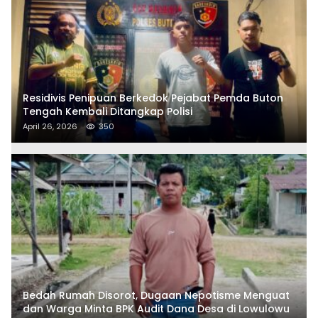
Residivis Penipuan Berkedok Pejabat Pemda Buton
Tengah Kembali Ditangkap Polisi
April 26, 2026
350
Bedah Rumah Disorot, Dugaan Nepotisme Menguat
dan Warga Minta BPK Audit Dana Desa di Lowulowu