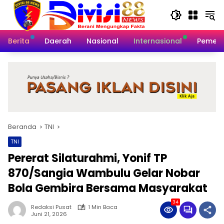
Langsung
ke
konten
Berita
Daerah
Nasional
Internasional
Pemeri
Beranda
TNI
TNI
Pererat Silaturahmi, ‎Yonif TP
870/Sangia Wambulu Gelar Nobar
Bola Gembira Bersama Masyarakat
34
Redaksi Pusat
1 Min Baca
Juni 21, 2026