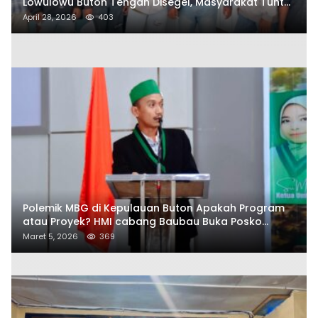
Lowulowu Buton Tengah Disegel, Masyarakat Tuntut
Penetapan Tersangka
April 28, 2026
403
Polemik MBG di Kepulauan Buton Apakah Program
atau Proyek? HMI cabang Baubau Buka Posko
Aduan Masyarakat
Maret 5, 2026
369