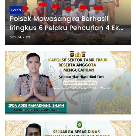
Berita
Polsek Mawasangka Berhasil
Ringkus 6 Pelaku Pencurian 4 Ekor
Kambing
Mei 24, 2026