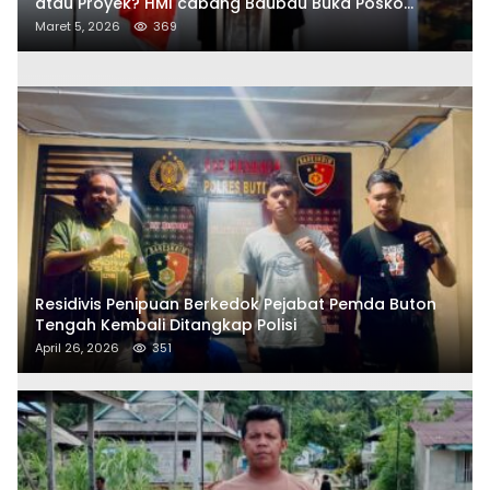
atau Proyek? HMI cabang Baubau Buka Posko
Aduan Masyarakat
Maret 5, 2026
369
Residivis Penipuan Berkedok Pejabat Pemda Buton
Tengah Kembali Ditangkap Polisi
April 26, 2026
351