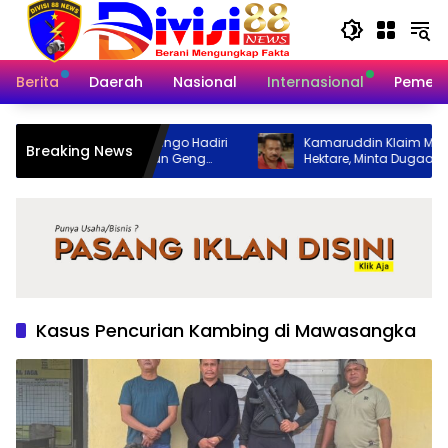
Langsung
ke
konten
Berita
Daerah
Nasional
Internasional
Pemeri
, Polres Bungo Hadiri
Kamaruddin Klaim Miliki Lahan Empat
Breaking News
ap Liar dan Geng
Hektare, Minta Dugaan Persoalan
Pertanahan Diusut Secara Transparan
Kasus Pencurian Kambing di Mawasangka