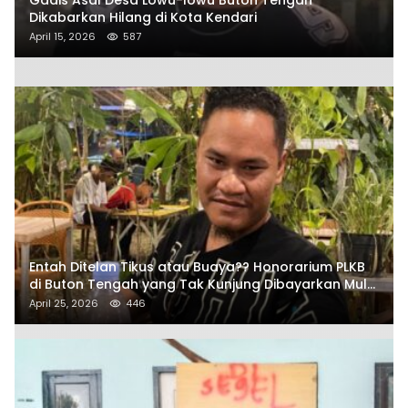
Dikabarkan Hilang di Kota Kendari
April 15, 2026
587
Entah Ditelan Tikus atau Buaya?? Honorarium PLKB
di Buton Tengah yang Tak Kunjung Dibayarkan Mulai
Disorot SAMURAIS
April 25, 2026
446