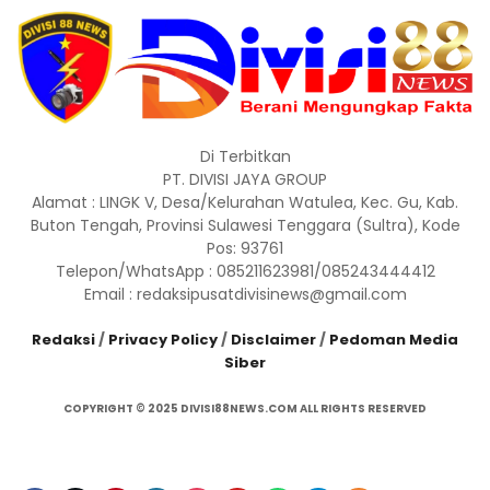
Di Terbitkan
PT. DIVISI JAYA GROUP
Alamat : LINGK V, Desa/Kelurahan Watulea, Kec. Gu, Kab.
Buton Tengah, Provinsi Sulawesi Tenggara (Sultra), Kode
Pos: 93761
Telepon/WhatsApp : 085211623981/085243444412
Email : redaksipusatdivisinews@gmail.com
Redaksi
/
Privacy Policy
/
Disclaimer
/
Pedoman Media
Siber
COPYRIGHT © 2025 DIVISI88NEWS.COM ALL RIGHTS RESERVED