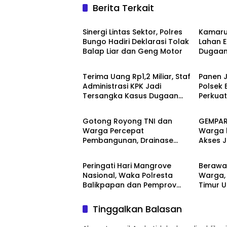
Berita Terkait
Berita
Berita
Sinergi Lintas Sektor, Polres
Kamarud
Bungo Hadiri Deklarasi Tolak
Lahan E
Balap Liar dan Geng Motor
Dugaan
Berita
Berita
Pertan
Transp
Terima Uang Rp1,2 Miliar, Staf
Panen J
Administrasi KPK Jadi
Polsek 
Tersangka Kasus Dugaan
Perkua
Berita
Berita
Pengurusan Perkara
Nasiona
Asta Ci
Gotong Royong TNI dan
GEMPAR
Warga Percepat
Warga h
Pembangunan, Drainase
Akses 
Berita
Berita
TMMD ke-129 Kodim
Resmi 
1413/Buton Kian Terbentuk
Peringati Hari Mangrove
Berawal
Nasional, Waka Polresta
Warga,
Balikpapan dan Pemprov
Timur 
Kaltim Tanam 1.200 Bibit
Pereda
Mangrove di Pantai Lamaru
Satu T
Tinggalkan Balasan
Diaman