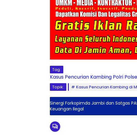
Tag:
Kasus Pencurian Kambing
Polri
Pols
Topik:
Kasus Pencurian Kambing di
Sinergi Forkopimda Jambi dan Satgas PA
Keuangan Ilegal