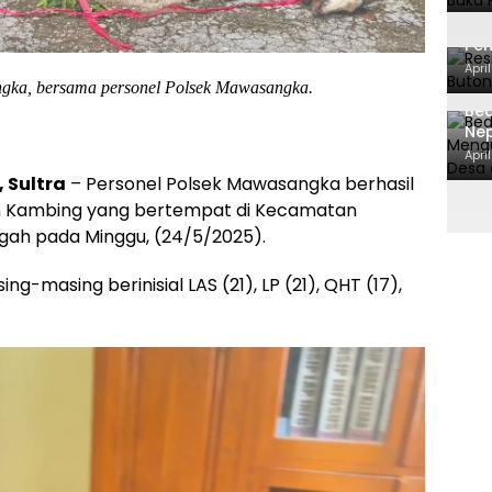
Ma
Res
Pe
Dit
Apri
gka, bersama personel Polsek Mawasangka.
Bed
Ne
BPK
Apri
 Sultra
– Personel Polsek Mawasangka berhasil
an Kambing yang bertempat di Kecamatan
ah pada Minggu, (24/5/2025).
masing berinisial LAS (21), LP (21), QHT (17),