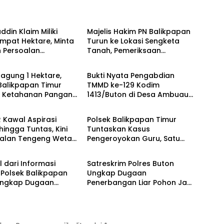
Berita
din Klaim Miliki
Majelis Hakim PN Balikpapan
mpat Hektare, Minta
Turun ke Lokasi Sengketa
 Persoalan
Tanah, Pemeriksaan
Berita
ahan Diusut Secara
Setempat Perkuat Pencarian
aran
Fakta Hukum
agung 1 Hektare,
Bukti Nyata Pengabdian
Balikpapan Timur
TMMD ke-129 Kodim
t Ketahanan Pangan
1413/Buton di Desa Ambuau
Berita
l melalui Program
Togo, MCK Sederhana Ubah
ta
Kesehatan Satu Kampung
 Kawal Aspirasi
Polsek Balikpapan Timur
ingga Tuntas, Kini
Tuntaskan Kasus
Jalan Tengeng Wetan
Pengeroyokan Guru, Satu
Berita
Dibuka
Tersangka Ditahan dan Dua
Anak Berhadapan dengan
 dari Informasi
Satreskrim Polres Buton
Hukum Wajib Lapor
 Polsek Balikpapan
Ungkap Dugaan
Ungkap Dugaan
Penerbangan Liar Pohon Jati
ran Sabu di Manggar,
di Kawasan Hutan, Lima
erduga Pelaku
Orang Diamankan
kan