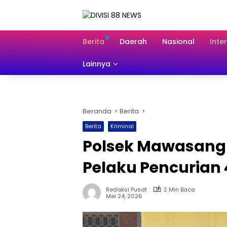
Langsung
ke
konten
Berita
Daerah
Nasional
Inte
Lainnya
Beranda
Berita
Berita
Kriminal
Polsek Mawasangk
Pelaku Pencurian
Redaksi Pusat
2 Min Baca
Mei 24, 2026