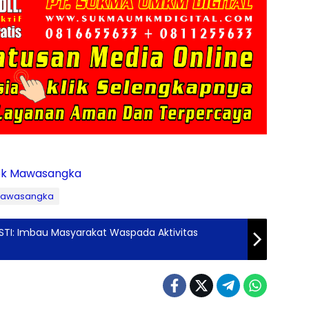
ek Mawasangka
 Mawasangka
STI: Imbau Masyarakat Waspada Aktivitas