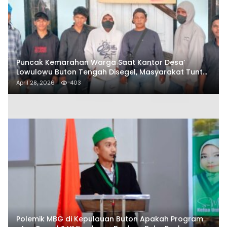
Puncak Kemarahan Warga Saat Kantor Desa’
Lowulowu Buton Tengah Disegel, Masyarakat Tuntut
Penetapan Tersangka
April 28, 2026
403
Polemik MBG di Kepulauan Buton Apakah Program