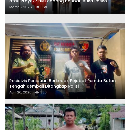
atau Proyek? HMI cabang Baubau Buka Posko
Aduan Masyarakat
Maret 5, 2026
369
Residivis Penipuan Berkedok Pejabat Pemda Buton
Tengah Kembali Ditangkap Polisi
April 26, 2026
350