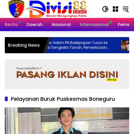
Langsung
ke
konten
Berita
Daerah
Nasional
Internasional
Pemeri
Majelis Hakim PN Balikpapan Turun ke
Terima Uang Rp1,2 M
Breaking News
Lokasi Sengketa Tanah, Pemeriksaan
Administrasi KPK 
Setempat Perkuat Pencarian Fakta
Dugaan Pengurusa
Hukum
Pelayanan Buruk Puskesmas Boneguru