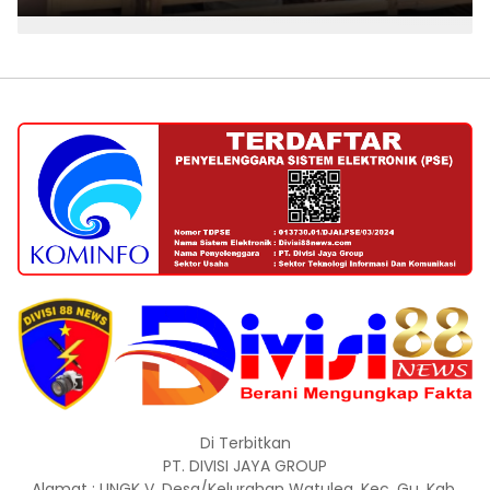
Di Terbitkan
PT. DIVISI JAYA GROUP
Alamat : LINGK V, Desa/Kelurahan Watulea, Kec. Gu, Kab.