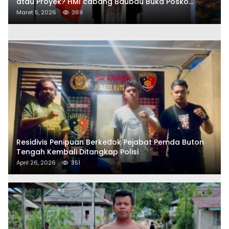
atau Proyek? HMI cabang Baubau Buka Posko
Aduan Masyarakat
Maret 5, 2026
369
Residivis Penipuan Berkedok Pejabat Pemda Buton
Tengah Kembali Ditangkap Polisi
April 26, 2026
351