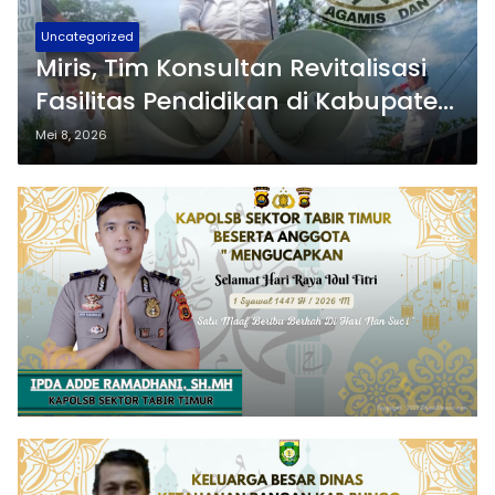
Uncategorized
Miris, Tim Konsultan Revitalisasi
Fasilitas Pendidikan di Kabupaten
Buton Tengah Malah Difitnah
Mei 8, 2026