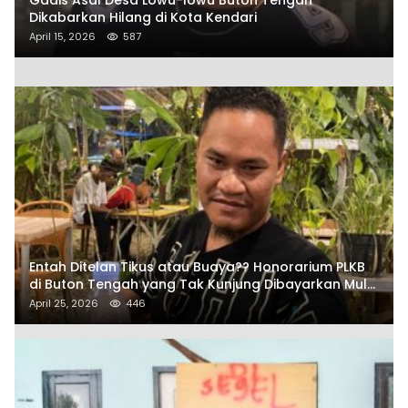
Dikabarkan Hilang di Kota Kendari
April 15, 2026
587
Entah Ditelan Tikus atau Buaya?? Honorarium PLKB
di Buton Tengah yang Tak Kunjung Dibayarkan Mulai
Disorot SAMURAIS
April 25, 2026
446