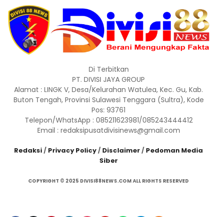
Di Terbitkan
PT. DIVISI JAYA GROUP
Alamat : LINGK V, Desa/Kelurahan Watulea, Kec. Gu, Kab.
Buton Tengah, Provinsi Sulawesi Tenggara (Sultra), Kode
Pos: 93761
Telepon/WhatsApp : 085211623981/085243444412
Email : redaksipusatdivisinews@gmail.com
Redaksi
/
Privacy Policy
/
Disclaimer
/
Pedoman Media
Siber
COPYRIGHT © 2025 DIVISI88NEWS.COM ALL RIGHTS RESERVED