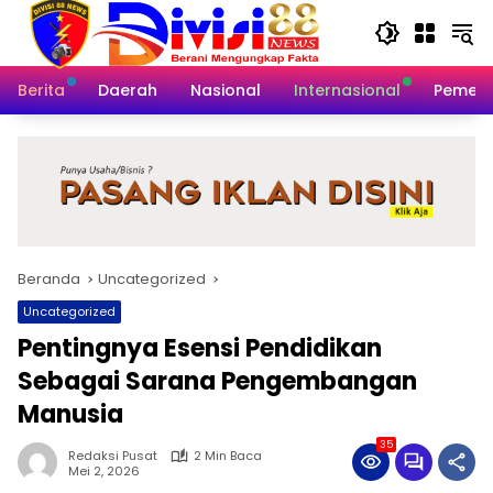
Langsung
ke
konten
Berita
Daerah
Nasional
Internasional
Pemeri
Beranda
Uncategorized
Uncategorized
Pentingnya Esensi Pendidikan
Sebagai Sarana Pengembangan
Manusia
35
Redaksi Pusat
2 Min Baca
Mei 2, 2026