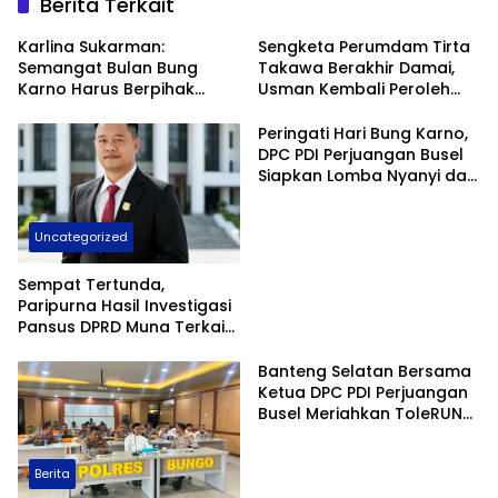
Berita Terkait
Karlina Sukarman:
Sengketa Perumdam Tirta
Semangat Bulan Bung
Takawa Berakhir Damai,
Karno Harus Berpihak
Usman Kembali Peroleh
kepada Rakyat, Bupati
Hak sebagai PNS
Adios Siap Perkuat
Peringati Hari Bung Karno,
Dukungan bagi UMKM
DPC PDI Perjuangan Busel
Siapkan Lomba Nyanyi dan
Stand UMKM Gratis
Uncategorized
Sempat Tertunda,
Paripurna Hasil Investigasi
Pansus DPRD Muna Terkait
BLUD RSUD dr. Baharuddin
Akan Kembali Digelar
Banteng Selatan Bersama
Ketua DPC PDI Perjuangan
Busel Meriahkan ToleRUNsi
HUT Bhayangkara ke-80 di
Buton
Berita