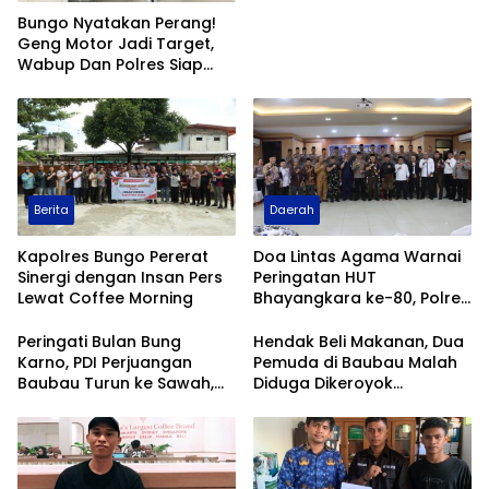
Bungo Nyatakan Perang!
Geng Motor Jadi Target,
Wabup Dan Polres Siap
Berantas
Berita
Daerah
Kapolres Bungo Pererat
Doa Lintas Agama Warnai
Sinergi dengan Insan Pers
Peringatan HUT
Lewat Coffee Morning
Bhayangkara ke-80, Polres
Bungo Teguhkan
Komitmen Jaga Kerukunan
Peringati Bulan Bung
Hendak Beli Makanan, Dua
dan Kamtibmas
Karno, PDI Perjuangan
Pemuda di Baubau Malah
Baubau Turun ke Sawah,
Diduga Dikeroyok
Gaungkan Semangat
Sekelompok Orang
Kedaulatan Pangan