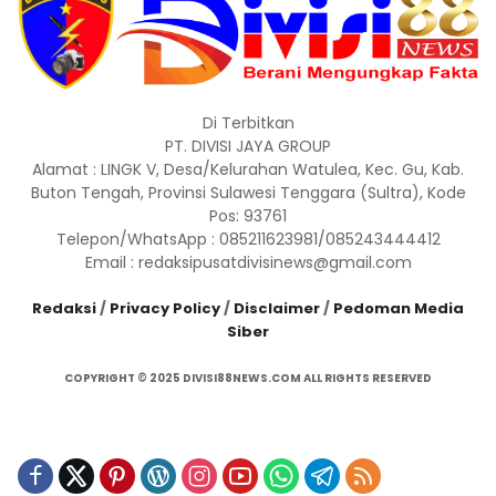
Di Terbitkan
PT. DIVISI JAYA GROUP
Alamat : LINGK V, Desa/Kelurahan Watulea, Kec. Gu, Kab.
Buton Tengah, Provinsi Sulawesi Tenggara (Sultra), Kode
Pos: 93761
Telepon/WhatsApp : 085211623981/085243444412
Email : redaksipusatdivisinews@gmail.com
Redaksi
/
Privacy Policy
/
Disclaimer
/
Pedoman Media
Siber
COPYRIGHT © 2025 DIVISI88NEWS.COM ALL RIGHTS RESERVED