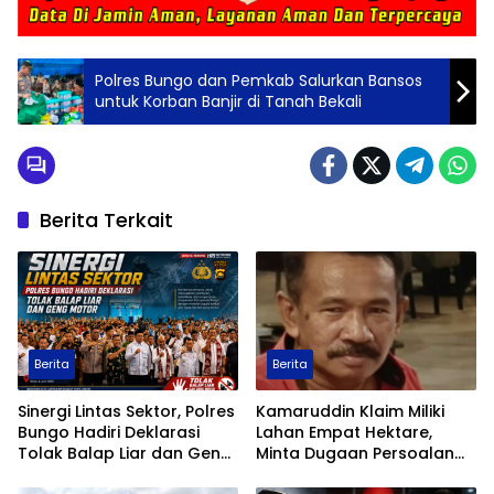
Polres Bungo dan Pemkab Salurkan Bansos
untuk Korban Banjir di Tanah Bekali
Berita Terkait
Berita
Berita
Sinergi Lintas Sektor, Polres
Kamaruddin Klaim Miliki
Bungo Hadiri Deklarasi
Lahan Empat Hektare,
Tolak Balap Liar dan Geng
Minta Dugaan Persoalan
Motor
Pertanahan Diusut Secara