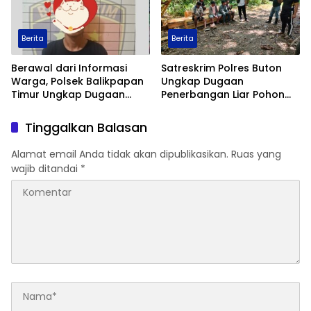
Berita
Berita
Berawal dari Informasi
Satreskrim Polres Buton
Warga, Polsek Balikpapan
Ungkap Dugaan
Timur Ungkap Dugaan
Penerbangan Liar Pohon
Peredaran Sabu di
Jati di Kawasan Hutan,
Manggar, Satu Terduga
Lima Orang Diamankan
Tinggalkan Balasan
Pelaku Diamankan
Alamat email Anda tidak akan dipublikasikan.
Ruas yang
wajib ditandai
*