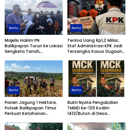
Transparan
Berita
Berita
Majelis Hakim PN
Terima Uang Rp1,2 Miliar,
Balikpapan Turun ke Lokasi
Staf Administrasi KPK Jadi
Sengketa Tanah,
Tersangka Kasus Dugaan
Pemeriksaan Setempat
Pengurusan Perkara
Perkuat Pencarian Fakta
Hukum
Berita
Berita
Panen Jagung 1 Hektare,
Bukti Nyata Pengabdian
Polsek Balikpapan Timur
TMMD ke-129 Kodim
Perkuat Ketahanan
1413/Buton di Desa
Pangan Nasional melalui
Ambuau Togo, MCK
Program Asta Cita
Sederhana Ubah
Kesehatan Satu Kampung