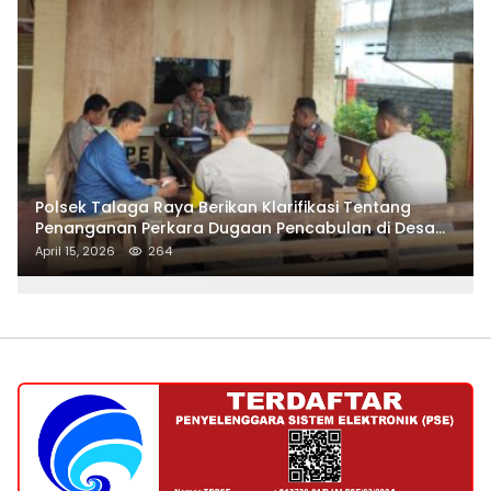
Polsek Talaga Raya Berikan Klarifikasi Tentang
Penanganan Perkara Dugaan Pencabulan di Desa
Talaga Besar
April 15, 2026
264