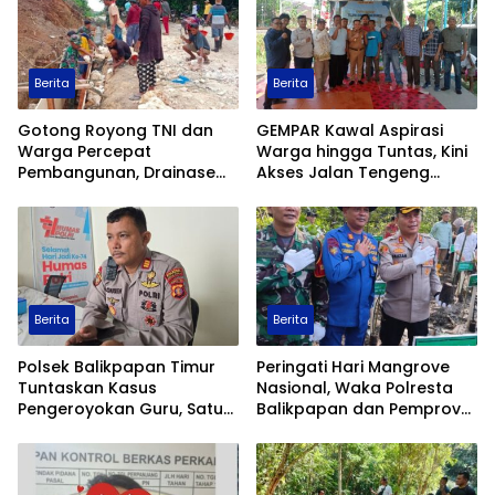
Berita
Berita
Gotong Royong TNI dan
GEMPAR Kawal Aspirasi
Warga Percepat
Warga hingga Tuntas, Kini
Pembangunan, Drainase
Akses Jalan Tengeng
TMMD ke-129 Kodim
Wetan Resmi Dibuka
1413/Buton Kian Terbentuk
Berita
Berita
Polsek Balikpapan Timur
Peringati Hari Mangrove
Tuntaskan Kasus
Nasional, Waka Polresta
Pengeroyokan Guru, Satu
Balikpapan dan Pemprov
Tersangka Ditahan dan
Kaltim Tanam 1.200 Bibit
Dua Anak Berhadapan
Mangrove di Pantai Lamaru
dengan Hukum Wajib
Lapor