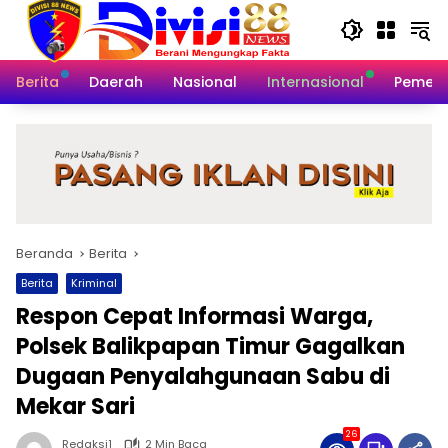
Langsung
ke
konten
Berita
Daerah
Nasional
Internasional
Pemeri
Beranda
Berita
Berita
Kriminal
Respon Cepat Informasi Warga,
Polsek Balikpapan Timur Gagalkan
Dugaan Penyalahgunaan Sabu di
Mekar Sari
26
Redaksi1
2 Min Baca