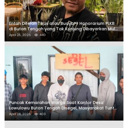
Entah Ditelan Tikus atau Buaya?? Honorarium PLKB
di Buton Tengah yang Tak Kunjung Dibayarkan Mulai
Disorot SAMURAIS
April 25, 2026
440
Puncak Kemarahan Warga Saat Kantor Desa’
Lowulowu Buton Tengah Disegel, Masyarakat Tuntut
Penetapan Tersangka
April 28, 2026
403