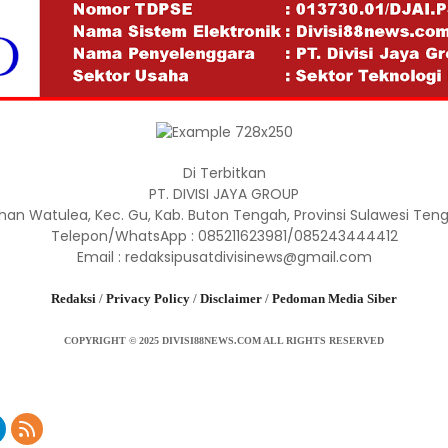
Di Terbitkan
PT. DIVISI JAYA GROUP
han Watulea, Kec. Gu, Kab. Buton Tengah, Provinsi Sulawesi Teng
Telepon/WhatsApp : 085211623981/085243444412
Email : redaksipusatdivisinews@gmail.com
Redaksi
/
Privacy Policy
/
Disclaimer
/
Pedoman Media Siber
COPYRIGHT © 2025 DIVISI88NEWS.COM ALL RIGHTS RESERVED