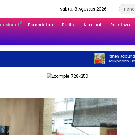
Sabtu, 8 Agustus 2026
rnasional
Pemerintah
Politik
Kriminal
Peristiwa
Panen Jagung 2 Hekt
Balikpapan Timur P
Terhadap Ketahana