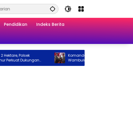
Pendidikan
Indeks Berita
are, Polsek
Komandan Yonif TP 870/Sangia
erkuat Dukungan
Wambulu Letkol Inf Andi Gumilang Raih
n Pangan Nasional
Prestasi Terbaik Renang Militer Tahun
2026