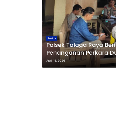
Berita
Polsek Talaga Raya Beri
Penanganan Perkara D
Talaga Besar
April 15, 2026