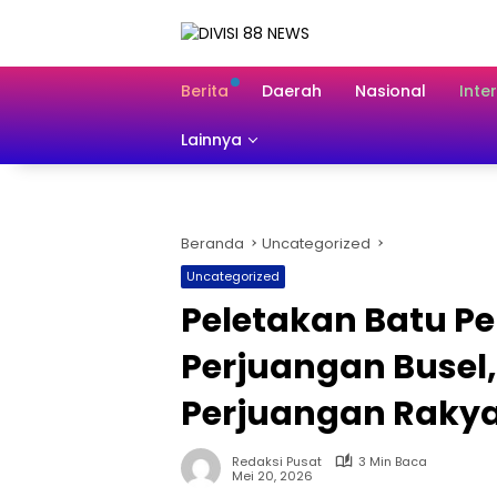
Langsung
ke
konten
Berita
Daerah
Nasional
Inte
Lainnya
Beranda
Uncategorized
Uncategorized
Peletakan Batu P
Perjuangan Busel,
Perjuangan Raky
Redaksi Pusat
3 Min Baca
Mei 20, 2026