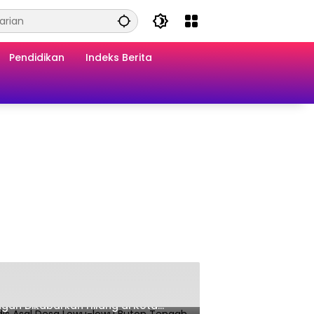
Pendidikan
Indeks Berita
is Asal Desa Lowu-lowu Buton
gah Dikabarkan Hilang di Kota