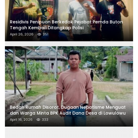
Residivis Penipuan Berkedok Pejabat Pemda Buton
Tengah Kembali Ditangkap Polisi
April 26, 2026
351
Bedah Rumah Disorot, Dugaan Nepotisme Menguat
dan Warga Minta BPK Audit Dana Desa di Lowulowu
April 16, 2026
333