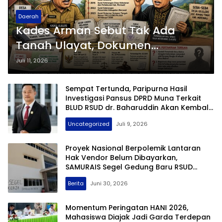
Daerah
Kades Arman Sebut Tak Ada
Tanah Ulayat, Dokumen
Pemerintah dari Era Kolonial
Juli 11, 2026
hingga Gubernur Jadi
Pembanding
Sempat Tertunda, Paripurna Hasil
Investigasi Pansus DPRD Muna Terkait
BLUD RSUD dr. Baharuddin Akan Kembali
Digelar
Uncategorized
Juli 9, 2026
Proyek Nasional Berpolemik Lantaran
Hak Vendor Belum Dibayarkan,
SAMURAIS Segel Gedung Baru RSUD
Buton Tengah
Berita
Juni 30, 2026
Momentum Peringatan HANI 2026,
Mahasiswa Diajak Jadi Garda Terdepan