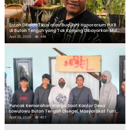
Entah Ditelan Tikus atau Buaya?? Honorarium PLKB
di Buton Tengah yang Tak Kunjung Dibayarkan Mulai
Disorot SAMURAIS
April 25, 2026
446
Puncak Kemarahan Warga Saat Kantor Desa’
Lowulowu Buton Tengah Disegel, Masyarakat Tuntut
Penetapan Tersangka
April 28, 2026
407