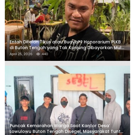
Gadis Asal Desa Lowu-lowu Buton Tengah
Dikabarkan Hilang di Kota Kendari
April 15, 2026
587
Entah Ditelan Tikus atau Buaya?? Honorarium PLKB
di Buton Tengah yang Tak Kunjung Dibayarkan Mulai
Disorot SAMURAIS
April 25, 2026
440