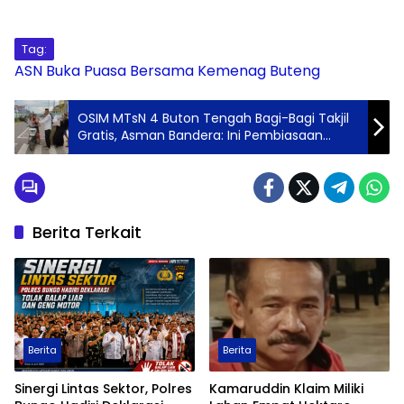
Tag:
ASN
Buka Puasa Bersama
Kemenag Buteng
OSIM MTsN 4 Buton Tengah Bagi-Bagi Takjil
Gratis, Asman Bandera: Ini Pembiasaan
untuk Beramal dan Saling Berbagi
Berita Terkait