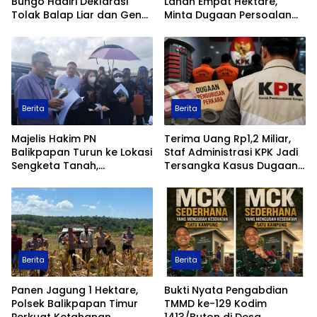
Berita
Berita
Sinergi Lintas Sektor, Polres
Kamaruddin Klaim Miliki
Bungo Hadiri Deklarasi
Lahan Empat Hektare,
Tolak Balap Liar dan Geng
Minta Dugaan Persoalan
Motor
Pertanahan Diusut Secara
Transparan
Berita
Berita
Majelis Hakim PN
Terima Uang Rp1,2 Miliar,
Balikpapan Turun ke Lokasi
Staf Administrasi KPK Jadi
Sengketa Tanah,
Tersangka Kasus Dugaan
Pemeriksaan Setempat
Pengurusan Perkara
Perkuat Pencarian Fakta