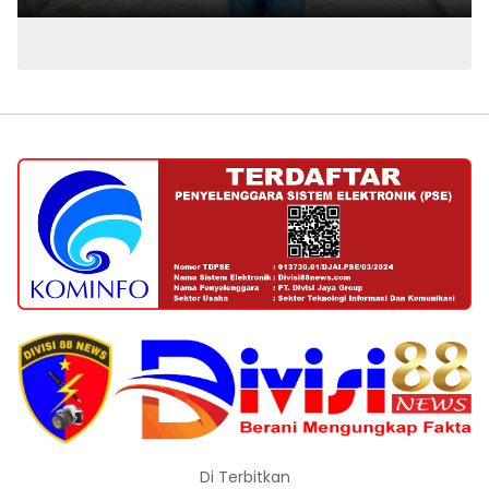
Bedah Rumah Disorot, Dugaan Nepotisme Menguat
dan Warga Minta BPK Audit Dana Desa di Lowulowu
April 16, 2026
333