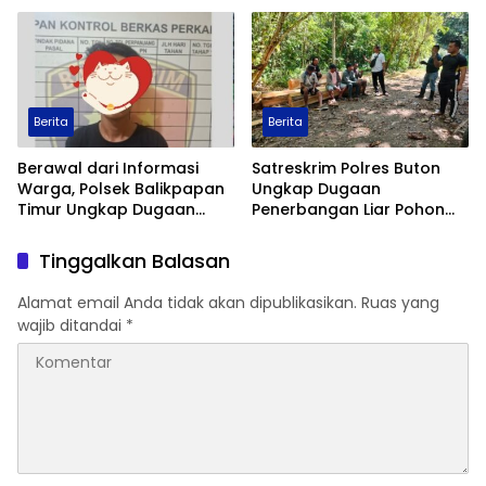
Berita
Berita
Polsek Balikpapan Timur
Peringati Hari Mangrove
Tuntaskan Kasus
Nasional, Waka Polresta
Pengeroyokan Guru, Satu
Balikpapan dan Pemprov
Tersangka Ditahan dan
Kaltim Tanam 1.200 Bibit
Dua Anak Berhadapan
Mangrove di Pantai Lamaru
dengan Hukum Wajib
Lapor
Berita
Berita
Berawal dari Informasi
Satreskrim Polres Buton
Warga, Polsek Balikpapan
Ungkap Dugaan
Timur Ungkap Dugaan
Penerbangan Liar Pohon
Peredaran Sabu di
Jati di Kawasan Hutan,
Manggar, Satu Terduga
Lima Orang Diamankan
Tinggalkan Balasan
Pelaku Diamankan