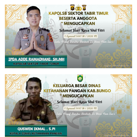
Terduga Pelaku Diamankan
Berita
Juli 25, 2026
Satreskrim Polres Buton Ungkap Dugaan
Penerbangan Liar Pohon Jati di Kawasan
Hutan, Lima Orang Diamankan
Berita
Juli 25, 2026