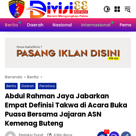
Langsung
ke
konten
Berita
Daerah
Nasional
Internasional
Pemeri
Beranda
Berita
Berita
Daerah
Peristiwa
Abdul Rahman Jaya Jabarkan
Empat Definisi Takwa di Acara Buka
Puasa Bersama Jajaran ASN
Kemenag Buteng
117
Redaksi Pusat
4 Min Baca