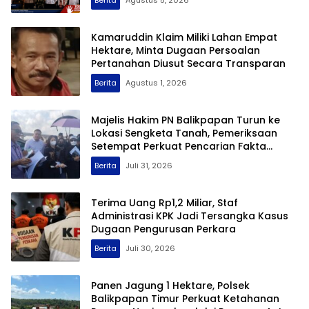
Baca Berita Terkini
Sinergi Lintas Sektor, Polres Bungo Hadiri
Deklarasi Tolak Balap Liar dan Geng
Motor
Berita
Agustus 5, 2026
Kamaruddin Klaim Miliki Lahan Empat
Hektare, Minta Dugaan Persoalan
Pertanahan Diusut Secara Transparan
Berita
Agustus 1, 2026
Majelis Hakim PN Balikpapan Turun ke
Lokasi Sengketa Tanah, Pemeriksaan
Setempat Perkuat Pencarian Fakta
Hukum
Berita
Juli 31, 2026