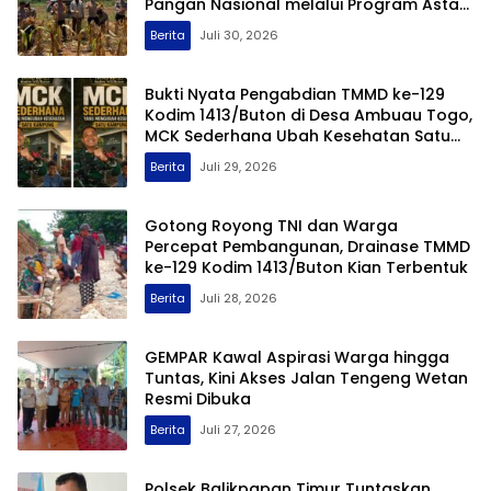
Terima Uang Rp1,2 Miliar, Staf
Administrasi KPK Jadi Tersangka Kasus
Dugaan Pengurusan Perkara
Berita
Juli 30, 2026
Panen Jagung 1 Hektare, Polsek
Balikpapan Timur Perkuat Ketahanan
Pangan Nasional melalui Program Asta
Cita
Berita
Juli 30, 2026
Bukti Nyata Pengabdian TMMD ke-129
Kodim 1413/Buton di Desa Ambuau Togo,
MCK Sederhana Ubah Kesehatan Satu
Kampung
Berita
Juli 29, 2026
Gotong Royong TNI dan Warga
Percepat Pembangunan, Drainase TMMD
ke-129 Kodim 1413/Buton Kian Terbentuk
Berita
Juli 28, 2026