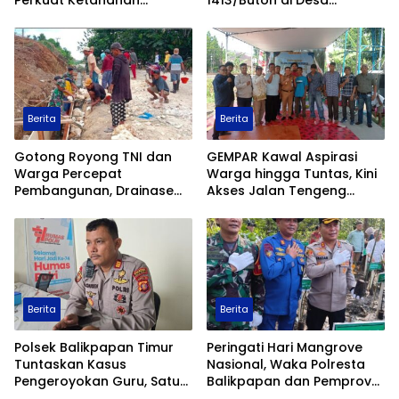
Hukum
Berita
Berita
Panen Jagung 1 Hektare,
Bukti Nyata Pengabdian
Polsek Balikpapan Timur
TMMD ke-129 Kodim
Perkuat Ketahanan
1413/Buton di Desa
Pangan Nasional melalui
Ambuau Togo, MCK
Program Asta Cita
Sederhana Ubah
Kesehatan Satu Kampung
Berita
Berita
Gotong Royong TNI dan
GEMPAR Kawal Aspirasi
Warga Percepat
Warga hingga Tuntas, Kini
Pembangunan, Drainase
Akses Jalan Tengeng
TMMD ke-129 Kodim
Wetan Resmi Dibuka
1413/Buton Kian Terbentuk