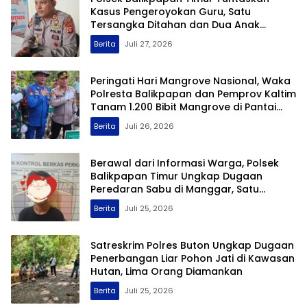
GEMPAR Kawal Aspirasi Warga hingga
Tuntas, Kini Akses Jalan Tengeng Wetan
Resmi Dibuka
Berita
Juli 27, 2026
Polsek Balikpapan Timur Tuntaskan
Kasus Pengeroyokan Guru, Satu
Tersangka Ditahan dan Dua Anak
Berhadapan dengan Hukum Wajib Lapor
Berita
Juli 27, 2026
Peringati Hari Mangrove Nasional, Waka
Polresta Balikpapan dan Pemprov Kaltim
Tanam 1.200 Bibit Mangrove di Pantai
Lamaru
Berita
Juli 26, 2026
Berawal dari Informasi Warga, Polsek
Balikpapan Timur Ungkap Dugaan
Peredaran Sabu di Manggar, Satu