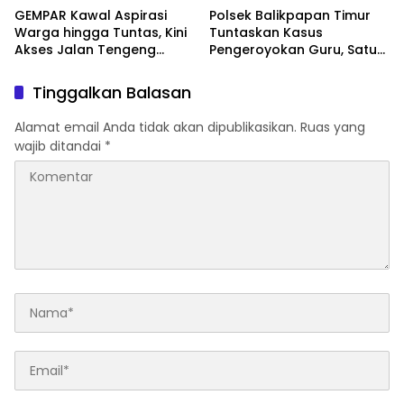
GEMPAR Kawal Aspirasi
Polsek Balikpapan Timur
Warga hingga Tuntas, Kini
Tuntaskan Kasus
Akses Jalan Tengeng
Pengeroyokan Guru, Satu
Wetan Resmi Dibuka
Tersangka Ditahan dan
Dua Anak Berhadapan
Tinggalkan Balasan
dengan Hukum Wajib
Lapor
Alamat email Anda tidak akan dipublikasikan.
Ruas yang
wajib ditandai
*