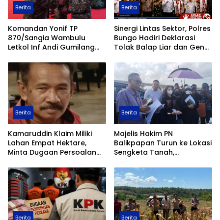
Berita
Berita
Komandan Yonif TP
Sinergi Lintas Sektor, Polres
870/Sangia Wambulu
Bungo Hadiri Deklarasi
Letkol Inf Andi Gumilang
Tolak Balap Liar dan Geng
Raih Prestasi Terbaik
Motor
Renang Militer Tahun 2026
Berita
Berita
Kamaruddin Klaim Miliki
Majelis Hakim PN
Lahan Empat Hektare,
Balikpapan Turun ke Lokasi
Minta Dugaan Persoalan
Sengketa Tanah,
Pertanahan Diusut Secara
Pemeriksaan Setempat
Transparan
Perkuat Pencarian Fakta
Hukum
Berita
Berita