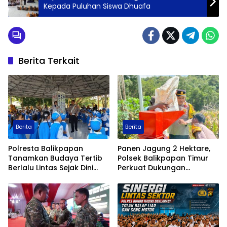
Kepada Puluhan Siswa Dhuafa
Berita Terkait
Berita
Berita
Polresta Balikpapan
Panen Jagung 2 Hektare,
Tanamkan Budaya Tertib
Polsek Balikpapan Timur
Berlalu Lintas Sejak Dini
Perkuat Dukungan
Lewat” Polisi Sahabat
Terhadap Ketahanan
Anak”
Pangan Nasional