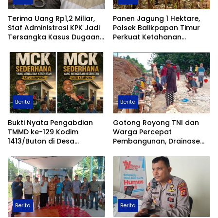
Terima Uang Rp1,2 Miliar,
Panen Jagung 1 Hektare,
Staf Administrasi KPK Jadi
Polsek Balikpapan Timur
Tersangka Kasus Dugaan
Perkuat Ketahanan
Pengurusan Perkara
Pangan Nasional melalui
Program Asta Cita
Berita
Berita
Bukti Nyata Pengabdian
Gotong Royong TNI dan
TMMD ke-129 Kodim
Warga Percepat
1413/Buton di Desa
Pembangunan, Drainase
Ambuau Togo, MCK
TMMD ke-129 Kodim
Sederhana Ubah
1413/Buton Kian Terbentuk
Kesehatan Satu Kampung
Berita
Berita