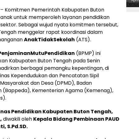
Apri
 Komitmen Pemerintah Kabupaten Buton
 anak untuk memperoleh layanan pendidikan
as sektor. Sebagai wujud nyata komitmen tersebut,
Tengah menggelar rapat koordinasi dalam
enanganan
AnakTidakSekolah
(ATS).
PenjaminanMutuPendidikan
(BPMP) ini
dikan Kabupaten Buton Tengah pada Senin
hadirkan berbagai pemangku kepentingan, di
Dinas Kependudukan dan Pencatatan Sipil
n Masyarakat dan Desa (DPMD), Badan
 (Bappeda), Kementerian Agama (Kemenag),
s).
inas Pendidikan Kabupaten Buton Tengah,
,
diwakili oleh
Kepala Bidang Pembinaan PAUD
i, S.Pd.SD.