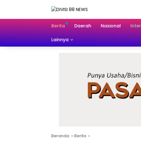
Langsung
ke
konten
Berita
Daerah
Nasional
Inte
Lainnya
Beranda
Berita