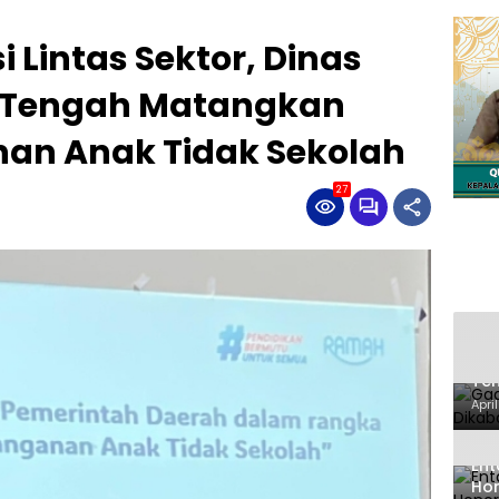
 Lintas Sektor, Dinas
n Tengah Matangkan
nan Anak Tidak Sekolah
27
Gad
Ten
Ken
Apri
Ent
Hon